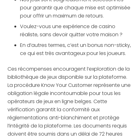
pour garantir que chaque mise est optimisée
pour offrir un maximum de retours.
Voulez-vous une expérience de casino
réaliste, sans devoir quitter votre maison ?
En d’autres termes, c’est un bonus non-sticky,
ce qui est très avantageux pour les joueurs.
Ces récompenses encouragent l’exploration de la
bibliothèque de jeux disponible sur la plateforme.
La procédure Know Your Customer représente une
obligation légale incontournable pour tous les
opérateurs de jeux en ligne belges. Cette
vérification garantit la conformité aux
réglementations anti-blanchiment et protège
l’intégrité de la plateforme. Les documents requis
doivent être soumis dans un délai de 72 heures