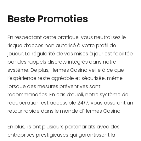
Beste Promoties
En respectant cette pratique, vous neutralisez le
risque d’accès non autorisé à votre profil de
joueur. La régularité de vos mises à jour est facilitée
par des rappels discrets intégrés dans notre
système. De plus, Hermes Casino veille à ce que
l’expérience reste agréable et sécurisée, même
lorsque des mesures préventives sont
recommandées. En cas d’oubli, notre système de
récupération est accessible 24/7, vous assurant un
retour rapide dans le monde d’Hermes Casino.
En plus, ils ont plusieurs partenariats avec des
entreprises prestigieuses qui garantissent la