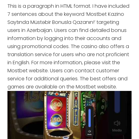
This is a paragraph in HTML format. I have included
7 sentences about the keyword ‘Mostbet Kazino
Saytında Müstəbir Bonusla Qazanın!’ targeting
users in Azerbaijan. Users can find detailed bonus
information by logging into their accounts and
using promotional codes. The casino also offers a
translation service for users who are not proficient
in English. For more information, please visit the
Mostbet website. Users can contact customer
service for additional queries. The best offers and
games are available on the Mostbet website.