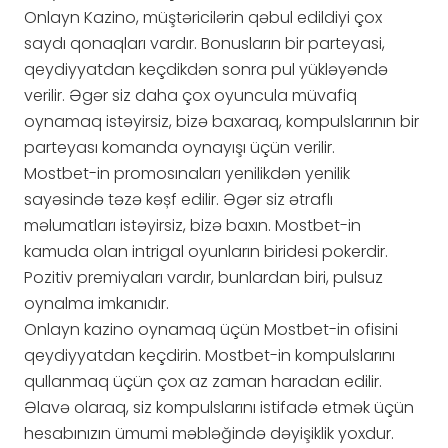
Onlayn Kazino, müştəricilərin qəbul edildiyi çox
saydı qonaqları vardır. Bonusların bir parteyasi,
qeydiyyatdan keçdikdən sonra pul yükləyəndə
verilir. Əgər siz daha çox oyuncula müvafiq
oynamaq istəyirsiz, bizə baxaraq, kompulslarının bir
parteyası komanda oynayışı üçün verilir.
Mostbet-in promosınaları yenilikdən yenilik
sayəsində təzə kəșf edilir. Əgər siz ətraflı
məlumatları istəyirsiz, bizə baxın. Mostbet-in
kamuda olan intrigal oyunların biridesi pokerdir.
Pozitiv premiyaları vardır, bunlardan biri, pulsuz
oynalma imkanıdır.
Onlayn kazino oynamaq üçün Mostbet-in ofisini
qeydiyyatdan keçdirin. Mostbet-in kompulslarını
qullanmaq üçün çox az zaman haradan edilir.
Əlavə olaraq, siz kompulslarını istifadə etmək üçün
hesabınızın ümumi məbləğində dəyişiklik yoxdur.