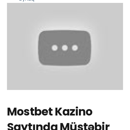
Mostbet Kazino
Saytında Müstəbir