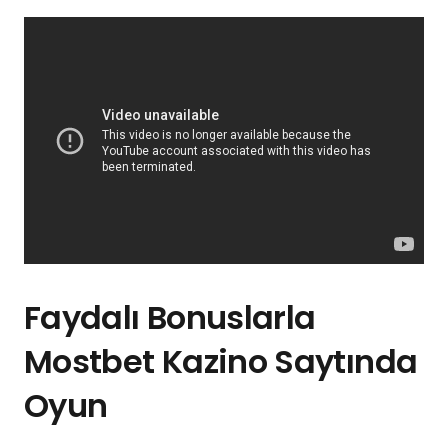
Faydalı Bonuslarla
Mostbet Kazino Saytında
Oyun