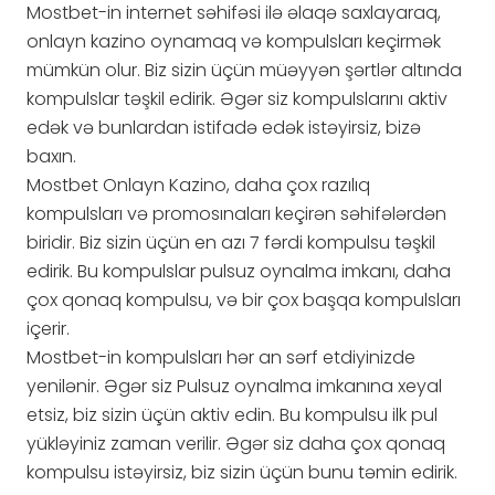
Mostbet-in internet səhifəsi ilə əlaqə saxlayaraq,
onlayn kazino oynamaq və kompulsları keçirmək
mümkün olur. Biz sizin üçün müəyyən şərtlər altında
kompulslar təşkil edirik. Əgər siz kompulslarını aktiv
edək və bunlardan istifadə edək istəyirsiz, bizə
baxın.
Mostbet Onlayn Kazino, daha çox razılıq
kompulsları və promosınaları keçirən səhifələrdən
biridir. Biz sizin üçün en azı 7 fərdi kompulsu təşkil
edirik. Bu kompulslar pulsuz oynalma imkanı, daha
çox qonaq kompulsu, və bir çox başqa kompulsları
içerir.
Mostbet-in kompulsları hər an sərf etdiyinizde
yenilənir. Əgər siz Pulsuz oynalma imkanına xeyal
etsiz, biz sizin üçün aktiv edin. Bu kompulsu ilk pul
yükləyiniz zaman verilir. Əgər siz daha çox qonaq
kompulsu istəyirsiz, biz sizin üçün bunu təmin edirik.