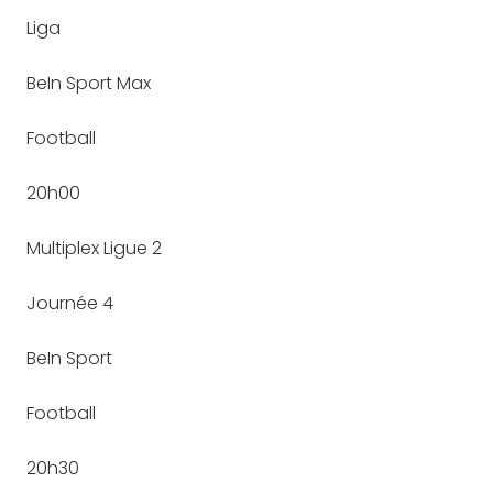
Liga
BeIn Sport Max
Football
20h00
Multiplex Ligue 2
Journée 4
BeIn Sport
Football
20h30