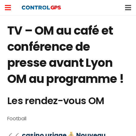
TV – OM au café et
conférence de
presse avant Lyon
OM au programme !
Les rendez-vous OM
Football
casino uriage
Nouveau