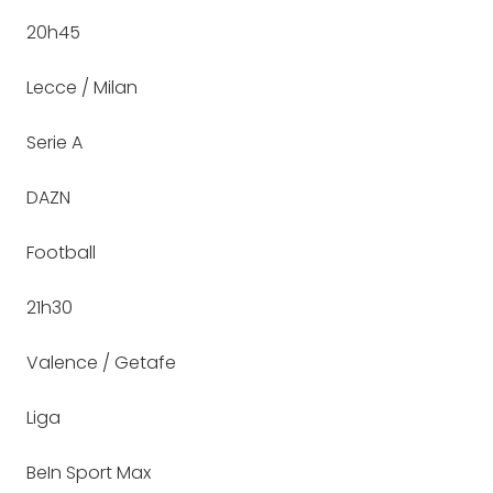
20h45
Lecce / Milan
Serie A
DAZN
Football
21h30
Valence / Getafe
Liga
BeIn Sport Max