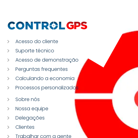
Acesso do cliente
Suporte técnico
Acesso de demonstração
Perguntas frequentes
Calculando a economia
Processos personalizados
Sobre nós
Nossa equipe
Delegações
Clientes
Trabalhar com a gente