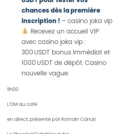
chances dès la première
inscription !
– casino joka vip
Recevez un accueil VIP
avec casino joka vip :
300 USDT bonus immédiat et
1000 USDT de dépôt. Casino
nouvelle vague.
11h00
L'OM au café
en direct, présenté par Romain Canuti