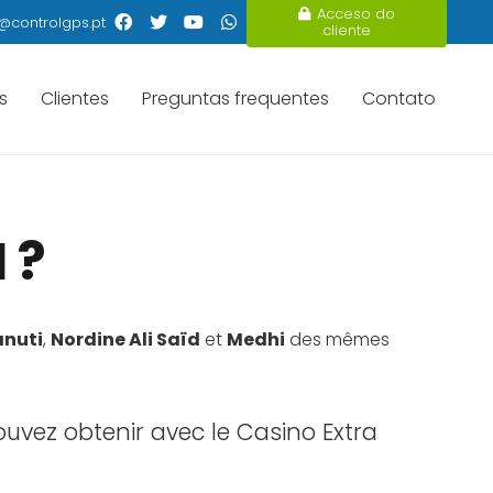
Acceso do
@controlgps.pt
cliente
s
Clientes
Preguntas frequentes
Contato
 ?
nuti
,
Nordine Ali Saïd
et
Medhi
des mêmes
uvez obtenir avec le Casino Extra