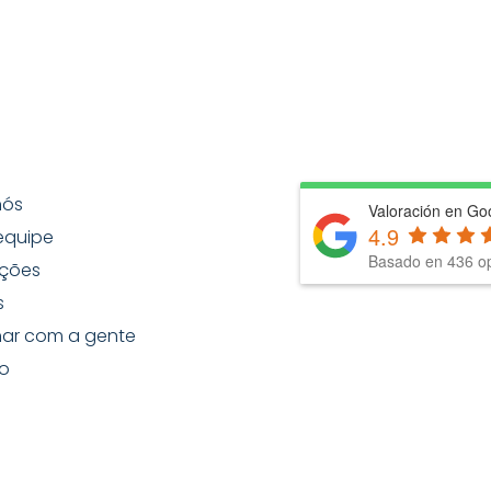
nós
Valoración en Go
4.9
equipe
Basado en
436
op
ções
s
har com a gente
o