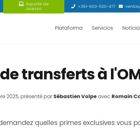
Suporte de
+351-800-500-477
ventas
acesso
Plataforma
Servicios
Notícia
de transferts à l'OM
bre 2025, présenté par
Sébastien Volpe
avec
Romain Ca
emandez quelles primes exclusives vous po