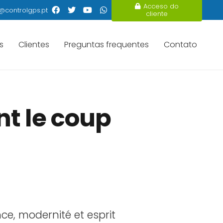
Acceso do
@controlgps.pt
cliente
s
Clientes
Preguntas frequentes
Contato
nt le coup
ce, modernité et esprit