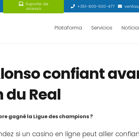
Suporte de
+351-800-500-477
ventas
acesso
Plataforma
Servicios
Notícia
lonso confiant ava
 du Real
core gagné la Ligue des champions ?
z si un casino en ligne peut allier confian