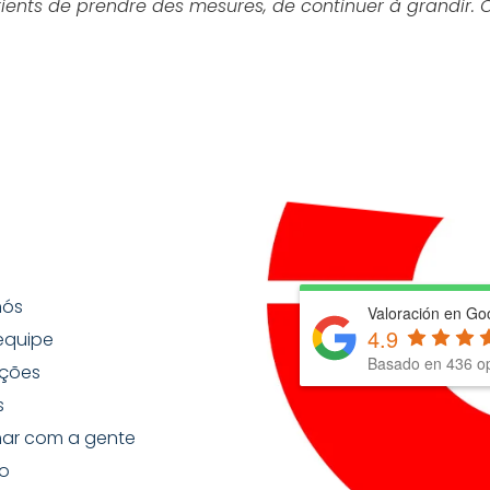
tients de prendre des mesures, de continuer à grandir. 
nós
Valoración en Go
4.9
equipe
Basado en
436
op
ções
s
har com a gente
o