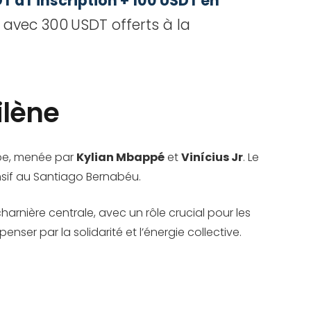
 à l’inscription + 100 USDT en
avec 300 USDT offerts à la
ilène
rope, menée par
Kylian Mbappé
et
Vinícius Jr
. Le
ensif au Santiago Bernabéu.
harnière centrale, avec un rôle crucial pour les
er par la solidarité et l’énergie collective.