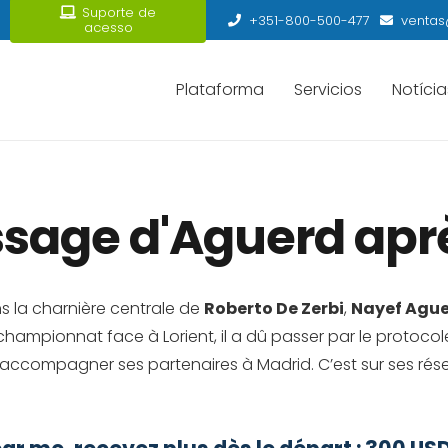
Suporte de
+351-800-500-477
ventas
acesso
Plataforma
Servicios
Notícia
sage d'Aguerd après
ns la charnière centrale de
Roberto De Zerbi
,
Nayef Agu
championnat face à Lorient, il a dû passer par le protoco
accompagner ses partenaires à Madrid. C’est sur ses rés