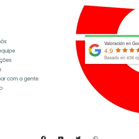
nós
Valoración en Go
4.9
equipe
Basado en
436
op
ções
s
har com a gente
o