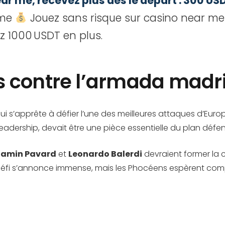
r me, recevez plus dès le départ : 300 USDT
 me
Jouez sans risque sur casino near me 
z 1000 USDT en plus.
s contre l’armada madr
qui s’apprête à défier l’une des meilleures attaques d’Eu
leadership, devait être une pièce essentielle du plan déf
jamin Pavard
et
Leonardo Balerdi
devraient former la c
défi s’annonce immense, mais les Phocéens espèrent compens