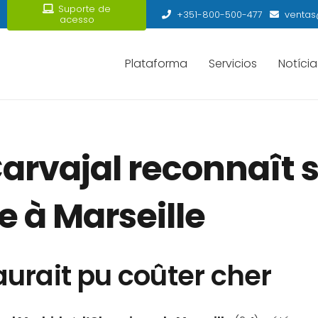
Suporte de
+351-800-500-477
ventas
acesso
Plataforma
Servicios
Notícia
arvajal reconnaît 
e à Marseille
urait pu coûter cher