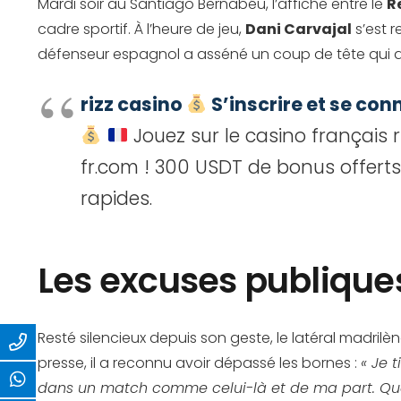
Mardi soir au Santiago Bernabéu, l’affiche entre le
R
cadre sportif. À l’heure de jeu,
Dani Carvajal
s’est 
défenseur espagnol a asséné un coup de tête qui a 
rizz casino
S’inscrire et se con
Jouez sur le casino français 
fr.com ! 300 USDT de bonus offerts
rapides.
Les excuses publique
Resté silencieux depuis son geste, le latéral madrilè
presse, il a reconnu avoir dépassé les bornes :
« Je 
dans un match comme celui-là et de ma part. Que 