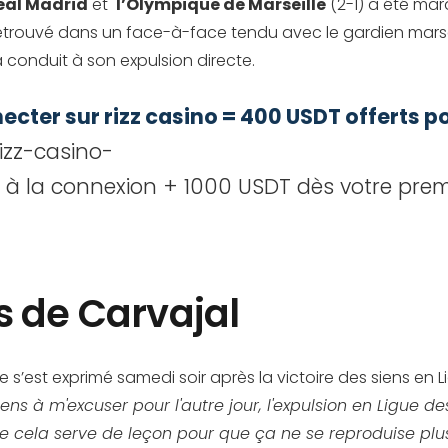
eal Madrid
et
l’Olympique de Marseille
(2-1) a été mar
retrouvé dans un face-à-face tendu avec le gardien marse
conduit à son expulsion directe.
necter sur rizz casino = 400 USDT offerts
rizz-casino-
 à la connexion + 1000 USDT dès votre prem
s de Carvajal
ne s’est exprimé samedi soir après la victoire des siens en 
tiens à m'excuser pour l'autre jour, l'expulsion en Ligu
cela serve de leçon pour que ça ne se reproduise plus