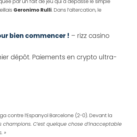
quée par un fait de jeu qui a dépassé le simple
illais
Geronimo Rulli
. Dans l’altercation, le
 pour bien commencer !
– rizz casino
ier dépôt. Paiements en crypto ultra-
Liga contre l’Espanyol Barcelone (2-0). Devant la
e des champions. C’est quelque chose d’inacceptable
. »