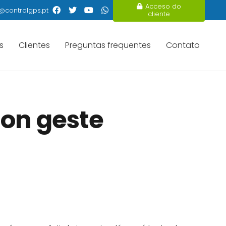
Acceso do
@controlgps.pt
cliente
s
Clientes
Preguntas frequentes
Contato
son geste