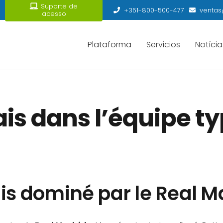
Suporte de
+351-800-500-477
ventas
acesso
Plataforma
Servicios
Notícia
ais dans l’équipe t
s dominé par le Real M