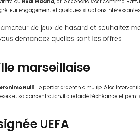
l’antre du
Real Madrid
, et le scénario s’est confirmé. Bat
gré leur engagement et quelques situations intéressantes,
 amateur de jeux de hasard et souhaitez ma
vous demandez quelles sont les offres
lle marseillaise
eronimo Rulli
. Le portier argentin a multiplié les interven
xes et sa concentration, il a retardé l’échéance et permis
signée UEFA