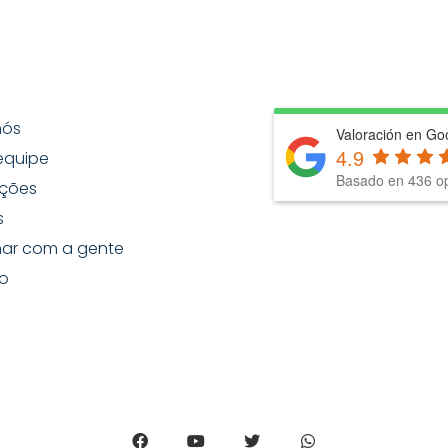
nós
Valoración en Go
4.9
equipe
Basado en
436
op
ções
s
har com a gente
o