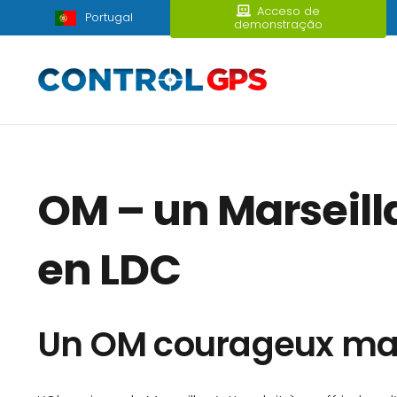
Acceso de
Portugal
demonstração
OM – un Marseill
en LDC
Un OM courageux mai