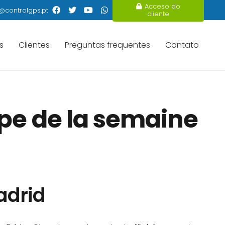
Acceso do
@controlgps.pt
cliente
s
Clientes
Preguntas frequentes
Contato
ype de la semaine
adrid