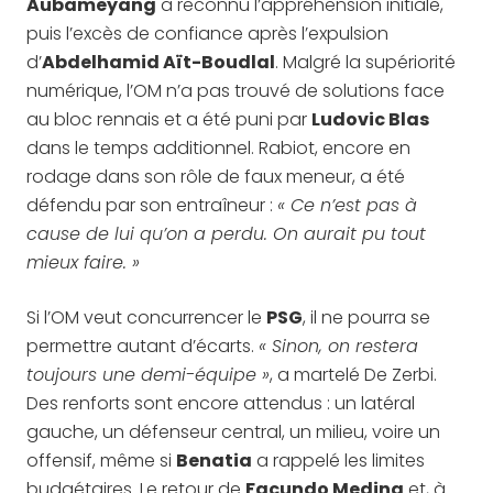
Aubameyang
a reconnu l’appréhension initiale,
puis l’excès de confiance après l’expulsion
d’
Abdelhamid Aït-Boudlal
. Malgré la supériorité
numérique, l’OM n’a pas trouvé de solutions face
au bloc rennais et a été puni par
Ludovic Blas
dans le temps additionnel. Rabiot, encore en
rodage dans son rôle de faux meneur, a été
défendu par son entraîneur :
« Ce n’est pas à
cause de lui qu’on a perdu. On aurait pu tout
mieux faire. »
Si l’OM veut concurrencer le
PSG
, il ne pourra se
permettre autant d’écarts.
« Sinon, on restera
toujours une demi-équipe »
, a martelé De Zerbi.
Des renforts sont encore attendus : un latéral
gauche, un défenseur central, un milieu, voire un
offensif, même si
Benatia
a rappelé les limites
budgétaires. Le retour de
Facundo Medina
et, à