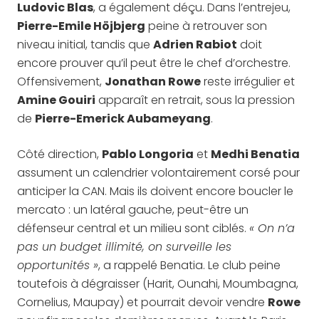
Ludovic Blas
, a également déçu. Dans l’entrejeu,
Pierre-Emile Höjbjerg
peine à retrouver son
niveau initial, tandis que
Adrien Rabiot
doit
encore prouver qu’il peut être le chef d’orchestre.
Offensivement,
Jonathan Rowe
reste irrégulier et
Amine Gouiri
apparaît en retrait, sous la pression
de
Pierre-Emerick Aubameyang
.
Côté direction,
Pablo Longoria
et
Medhi Benatia
assument un calendrier volontairement corsé pour
anticiper la CAN. Mais ils doivent encore boucler le
mercato : un latéral gauche, peut-être un
défenseur central et un milieu sont ciblés.
« On n’a
pas un budget illimité, on surveille les
opportunités »
, a rappelé Benatia. Le club peine
toutefois à dégraisser (Harit, Ounahi, Moumbagna,
Cornelius, Maupay) et pourrait devoir vendre
Rowe