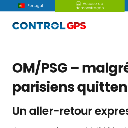
Acceso de
Portugal
demonstração
OM/PSG – malgré 
parisiens quitte
Un aller-retour expre