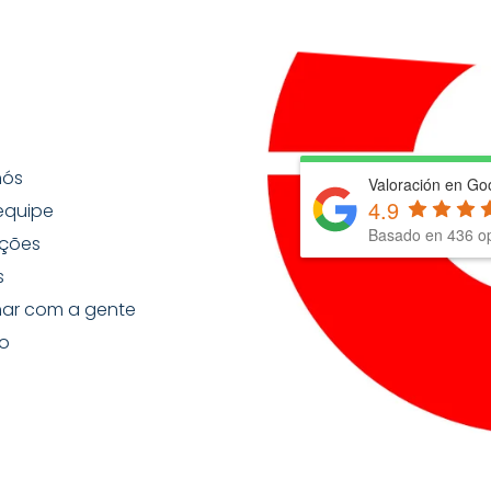
nós
Valoración en Go
4.9
equipe
Basado en
436
op
ções
s
har com a gente
o