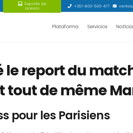
Suporte de
+351-800-500-477
ventas
acesso
Plataforma
Servicios
Notícia
le report du match,
nt tout de même Mar
ss pour les Parisiens