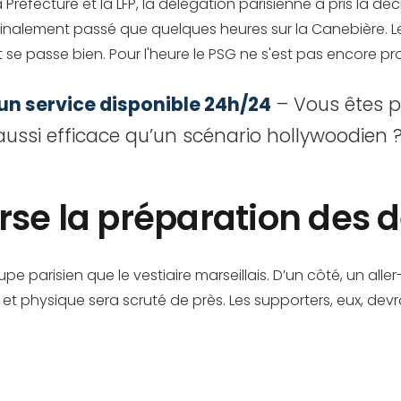
a Préfecture et la LFP, la délégation parisienne a pris la dé
 finalement passé que quelques heures sur la Canebière. Le
ut se passe bien. Pour l'heure le PSG ne s'est pas encore p
 un service disponible 24h/24
– Vous êtes p
t aussi efficace qu’un scénario hollywoodien
erse la préparation des
parisien que le vestiaire marseillais. D’un côté, un aller-
t physique sera scruté de près. Les supporters, eux, devr