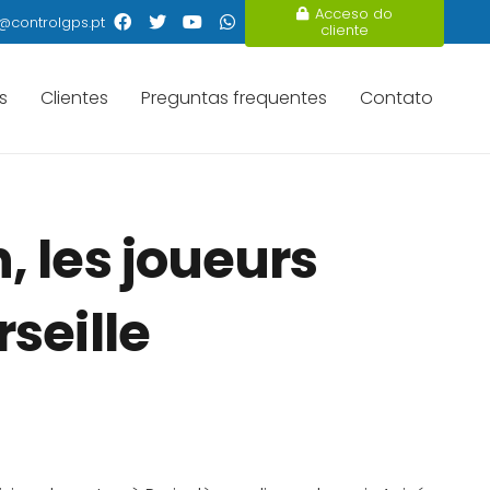
Acceso do
@controlgps.pt
cliente
s
Clientes
Preguntas frequentes
Contato
 les joueurs
seille