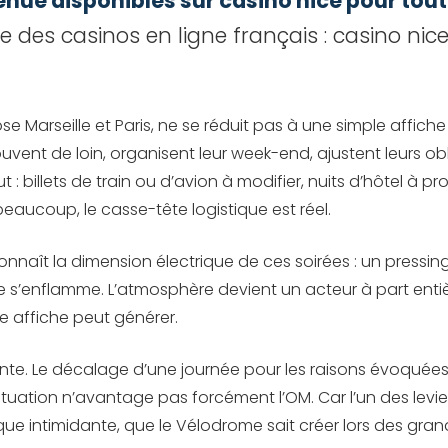
nue disponibles sur casino nice pour to
 des casinos en ligne français : casino nice
Marseille et Paris, ne se réduit pas à une simple affiche sp
vent de loin, organisent leur week-end, ajustent leurs obl
 billets de train ou d’avion à modifier, nuits d’hôtel à pr
 beaucoup, le casse-tête logistique est réel.
nnaît la dimension électrique de ces soirées : un pressin
 s’enflamme. L’atmosphère devient un acteur à part entièr
e affiche peut générer.
rente. Le décalage d’une journée pour les raisons évoquées
situation n’avantage pas forcément l’OM. Car l’un des levi
ue intimidante, que le Vélodrome sait créer lors des gran