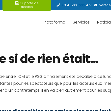
Suporte de
+351-800-500-477
ventas
acesso
Plataforma
Servicios
Notícia
i de rien était…
 entre l'OM et le PSG a finalement été décalée à ce lund
ntes pour les spectateurs que pour les acteurs eux-mêmes.
ter à un contretemps, il en va bien autrement pour les sup