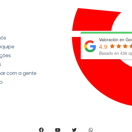
nós
Valoración en Go
4.9
equipe
Basado en
436
op
ções
s
har com a gente
o