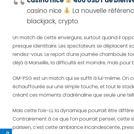
casino nice
400 USDT de bienve
casino nice
La nouvelle référence
blackjack, crypto.
Un match de cette envergure, surtout quand il oppose 
presque identitaire. Les spectateurs se déplacent sou
rendez-vous. Le report d’une journée chamboule tout :
déjà à Marseille, la difficulté est moindre, mais pour
OM-PSG est un match qui se suffit à lui-même. On co
échauffourée sur une simple touche, et tout le stade
créant ces moments d’adrénaline que seule une tell
Mais cette fois-ci, la dynamique pourrait être diffé
Contrairement à ce que l’on pourrait penser, cette 
parisien, c’est cette ambiance incandescente, presq