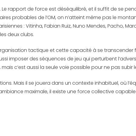
Le rapport de force est déséquilibré, et il suffit de se penc
ulaires probables de l’OM, on n’atteint même pas le monta
parisiennes : Vitinha, Fabian Ruiz, Nuno Mendes, Pacho, 
les deux clubs.
é, l’organisation tactique et cette capacité à se transcend
a aussi imposer des séquences de jeu qui perturbent l’adver
mais c’est aussi la seule voie possible pour ne pas subir l
tions. Mais il se jouera dans un contexte inhabituel, où l’é
 ambiance maximale, il existe une force collective capable