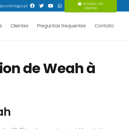
Acceso do
@controlgps.pt
cliente
s
Clientes
Preguntas frequentes
Contato
ation de Weah à
eah