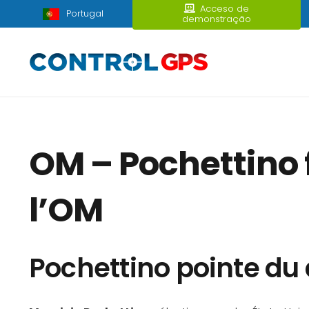
Acceso de
Portugal
demonstração
OM – Pochettino f
l’OM
Pochettino pointe du 