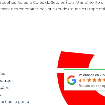
quettes. Après la Corée du Sud, les États-Unis affronter
ement des rencontres de Ligue 1 et de Coupe d’Europe ob
nós
Valoración en Go
4.9
equipe
Basado en
436
op
ções
s
har com a gente