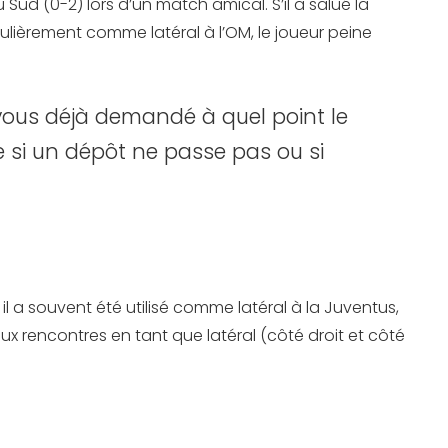
Sud (0-2) lors d’un match amical. S’il a salué la
ulièrement comme latéral à l’OM, le joueur peine
ous déjà demandé à quel point le
re si un dépôt ne passe pas ou si
e, il a souvent été utilisé comme latéral à la Juventus,
eux rencontres en tant que latéral (côté droit et côté