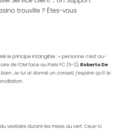
ille Service client：Un Support
asino trouville ? Êtes-vous
elé le principe intangible :
« personne n’est au-
toire de l’OM face au Paris FC (5-2),
Roberto De
en. Je lui ai donné un conseil, j’espère qu’il le
nciliation.
du vestiaire durant les mises au vert. Ceux-ci