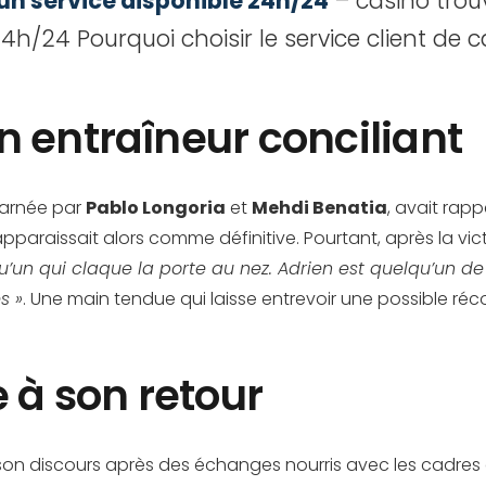
 un service disponible 24h/24
– casino trouv
4h/24 Pourquoi choisir le service client de c
n entraîneur conciliant
ncarnée par
Pablo Longoria
et
Mehdi Benatia
, avait rapp
 apparaissait alors comme définitive. Pourtant, après la vic
’un qui claque la porte au nez. Adrien est quelqu’un de bi
s »
. Une main tendue qui laisse entrevoir une possible réco
e à son retour
ns son discours après des échanges nourris avec les cadres 