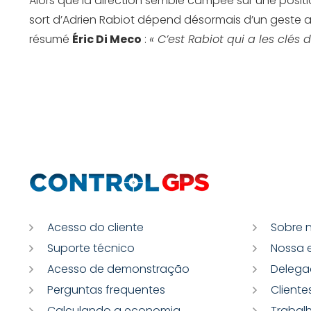
Alors que la direction semble campée sur une position
sort d’Adrien Rabiot dépend désormais d’un geste att
résumé
Éric Di Meco
:
« C’est Rabiot qui a les clés 
Acesso do cliente
Sobre 
Suporte técnico
Nossa 
Acesso de demonstração
Delega
Perguntas frequentes
Cliente
Calculando a economia
Trabal