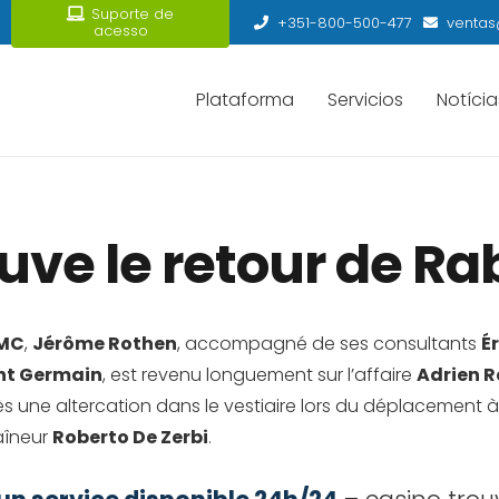
Suporte de
+351-800-500-477
ventas
acesso
Plataforma
Servicios
Notícia
ve le retour de Ra
MC
,
Jérôme Rothen
, accompagné de ses consultants
É
nt Germain
, est revenu longuement sur l’affaire
Adrien R
rès une altercation dans le vestiaire lors du déplacement à
raîneur
Roberto De Zerbi
.