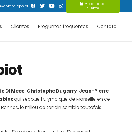
Acceso do
@controlgps.pt
cliente
s
Clientes
Preguntas frequentes
Contato
biot
ric Di Meco
,
Christophe Dugarry
,
Jean-Pierre
abiot
qui secoue l’Olympique de Marseille en ce
 Rennes, le milieu de terrain semble toutefois