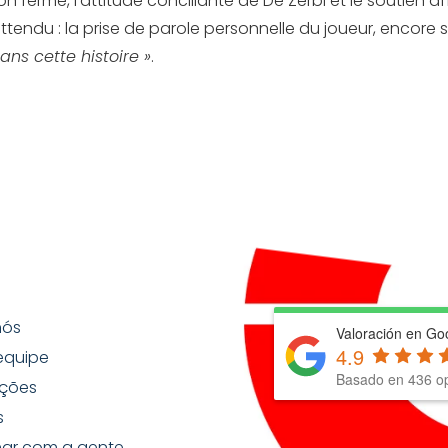
 ferme, l’attitude conciliante de De Zerbi et le soutien aff
endu : la prise de parole personnelle du joueur, encore s
dans cette histoire »
.
nós
Valoración en Go
4.9
equipe
Basado en
436
op
ções
s
har com a gente