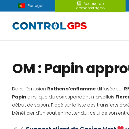
Acceso de
Portugal
demonstração
OM : Papin approu
Dans l’émission
Rothen s’enflamme
diffusée sur
R
Papin
ainsi que du correspondant marseillais
Flore
début de saison. Placé sur la liste des transferts ap
bénéficier d’un soutien inattendu : celui de son ent