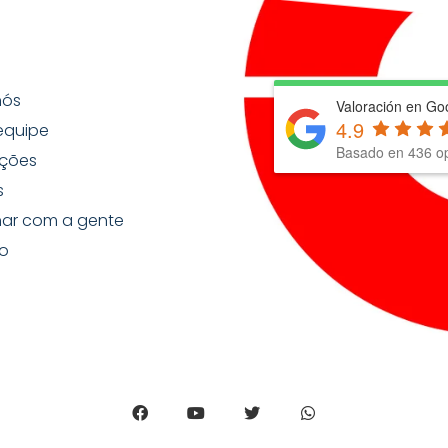
nós
Valoración en Go
4.9
equipe
Basado en
436
op
ções
s
har com a gente
o