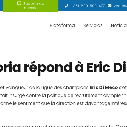
Suporte de
+351-800-500-477
ventas
acesso
Plataforma
Servicios
Notícia
ria répond à Eric D
OM et vainqueur de la Ligue des champions
Eric Di Meco
s’ét
était insurgé contre la politique de recrutement olympienne. 
 donne le sentiment que la direction est davantage intére