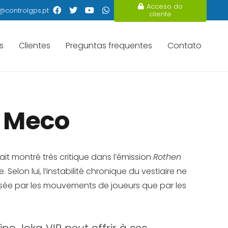
Acceso do
@controlgps.pt
cliente
s
Clientes
Preguntas frequentes
Contato
i Meco
ait montré très critique dans l’émission
Rothen
Selon lui, l’instabilité chronique du vestiaire ne
ssée par les mouvements de joueurs que par les