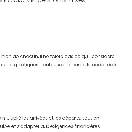
o Joka VIP peut offrir à ses
opinion de chacun, il ne tolère pas ce qu’il considère
és ou des pratiques douteuses dépasse le cadre de la
multiplié les arrivées et les départs, tout en
équipe et s’adapter aux exigences financières,