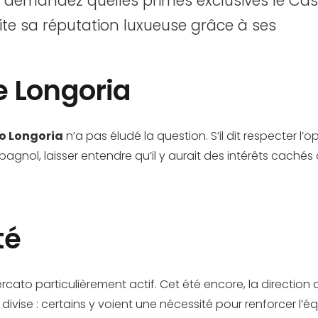
demandez quelles primes exclusives le Casin
ite sa réputation luxueuse grâce à ses
e Longoria
o Longoria
n’a pas éludé la question. S’il dit respecter l’
pagnol, laisser entendre qu’il y aurait des intérêts cach
té
cato particulièrement actif. Cet été encore, la direction a 
e divise : certains y voient une nécessité pour renforcer l’