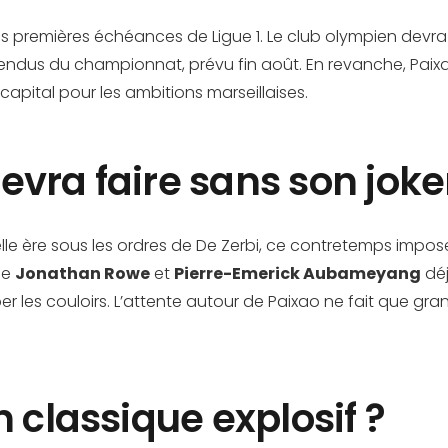
es premières échéances de Ligue 1. Le club olympien devra 
tendus du championnat, prévu fin août. En revanche, Paixa
pital pour les ambitions marseillaises.
vra faire sans son joke
elle ère sous les ordres de De Zerbi, ce contretemps imp
me
Jonathan Rowe
et
Pierre-Emerick Aubameyang
déj
r les couloirs. L’attente autour de Paixao ne fait que gr
 classique explosif ?