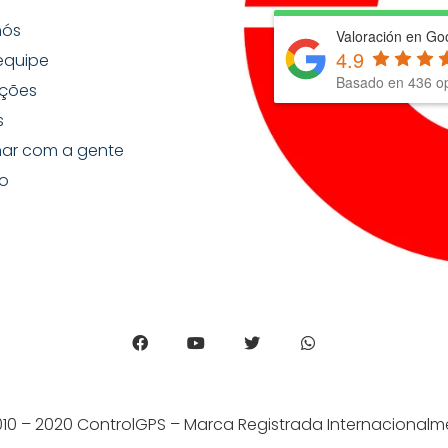
nós
Valoración en Go
4.9
equipe
Basado en
436
op
ções
s
har com a gente
o
010 – 2020 ControlGPS – Marca Registrada Internacionalm