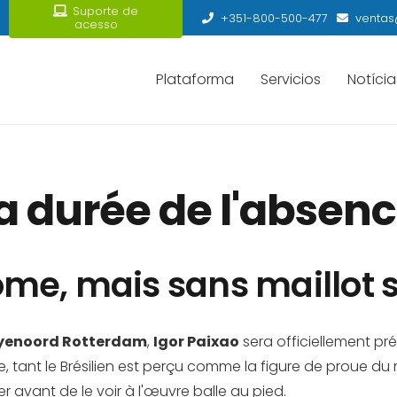
Suporte de
+351-800-500-477
ventas
acesso
Plataforma
Servicios
Notícia
a durée de l'absenc
me, mais sans maillot s
yenoord Rotterdam
,
Igor Paixao
sera officiellement pr
, tant le Brésilien est perçu comme la figure de proue du
r avant de le voir à l'œuvre balle au pied.