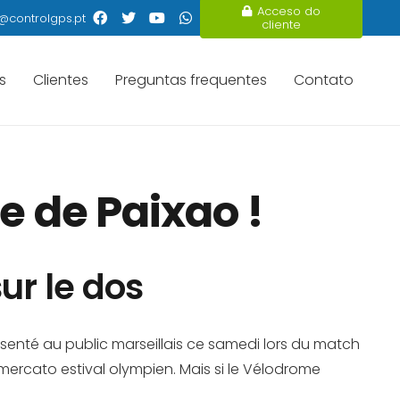
Acceso do
@controlgps.pt
cliente
s
Clientes
Preguntas frequentes
Contato
e de Paixao !
ur le dos
ésenté au public marseillais ce samedi lors du match
 mercato estival olympien. Mais si le Vélodrome