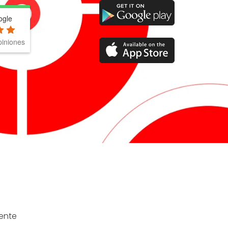
ogle
iniones
ente