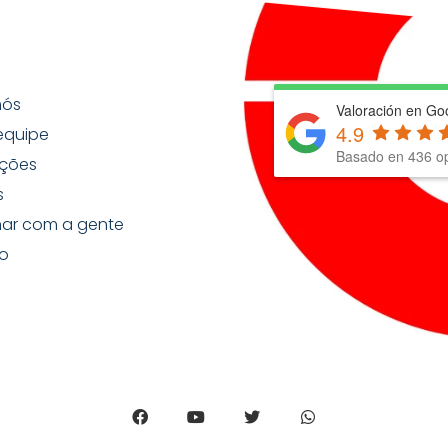
nós
Valoración en Go
4.9
equipe
Basado en
436
op
ções
s
har com a gente
o