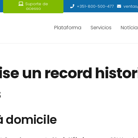
Suporte de
+351-800-500-477
ventas
acesso
Plataforma
Servicios
Notícia
se un record histor
s
à domicile