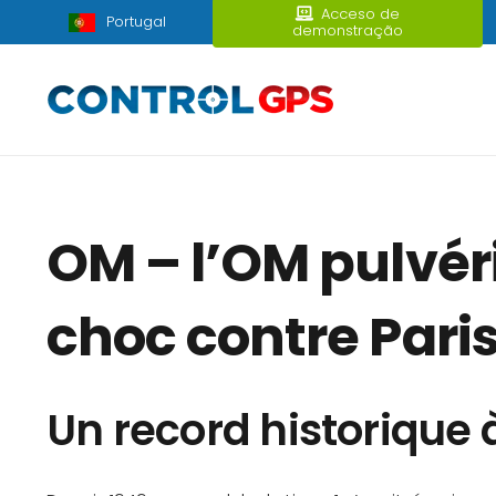
Acceso de
Portugal
demonstração
OM – l’OM pulvéri
choc contre Pari
Un record historique 