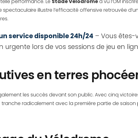
 telle performance. Le
Stade Vélodrome
a vu l’OM inscrir
ue spectaculaire illustre l’efficacité offensive retrouvée 
res.
 un service disponible 24h/24
– Vous êtes-v
n urgente lors de vos sessions de jeu en lig
cutives en terres phocé
galement les succès devant son public. Avec cinq victoire
qui tranche radicalement avec la première partie de saison