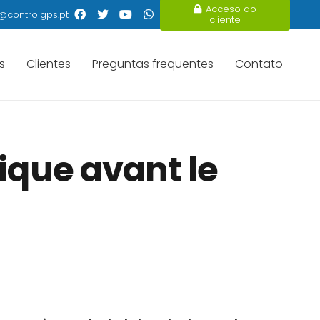
Acceso do
@controlgps.pt
cliente
s
Clientes
Preguntas frequentes
Contato
ique avant le