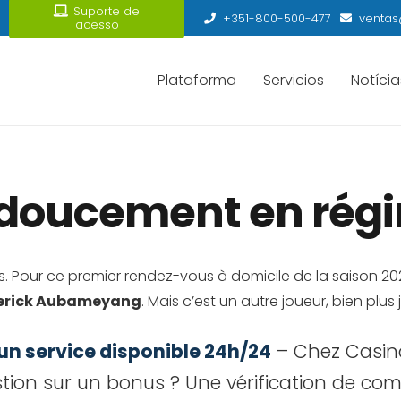
Suporte de
+351-800-500-477
ventas
acesso
Plataforma
Servicios
Notícia
 doucement en rég
 Pour ce premier rendez-vous à domicile de la saison 202
erick Aubameyang
. Mais c’est un autre joueur, bien plus 
 un service disponible 24h/24
– Chez Casino 
on sur un bonus ? Une vérification de compt