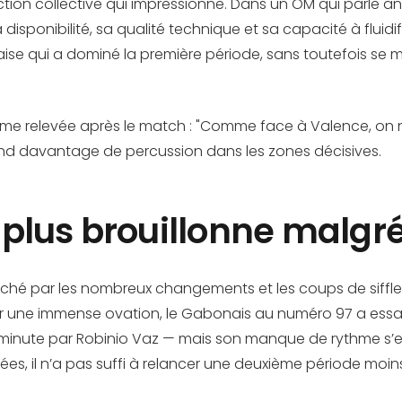
uction collective qui impressionne. Dans un OM qui parle an
disponibilité, sa qualité technique et sa capacité à fluidifi
ise qui a dominé la première période, sans toutefois se 
ême relevée après le match : "Comme face à Valence, on n’
tend davantage de percussion dans les zones décisives.
lus brouillonne malgré 
aché par les nombreux changements et les coups de sifflet 
r une immense ovation, le Gabonais au numéro 97 a essayé
inute par Robinio Vaz — mais son manque de rythme s’est sû
ravées, il n’a pas suffi à relancer une deuxième période moi