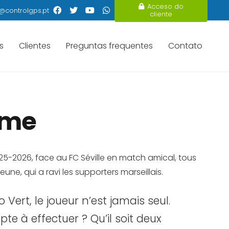
Acceso do
@controlgps.pt
cliente
s
Clientes
Preguntas frequentes
Contato
ime
5-2026, face au FC Séville en match amical, tous
jeune, qui a ravi les supporters marseillais.
Vert, le joueur n’est jamais seul.
e à effectuer ? Qu’il soit deux