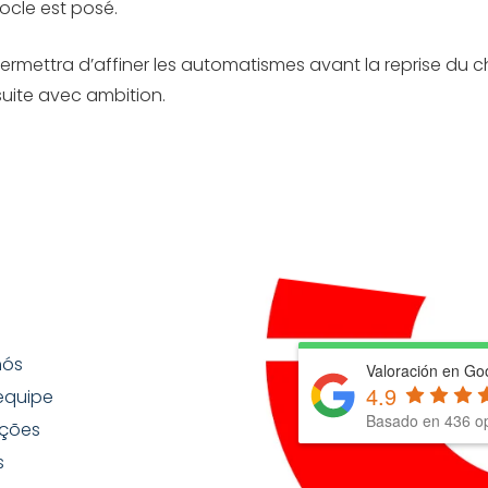
socle est posé.
, permettra d’affiner les automatismes avant la reprise d
suite avec ambition.
nós
Valoración en Go
4.9
equipe
Basado en
436
op
ções
s