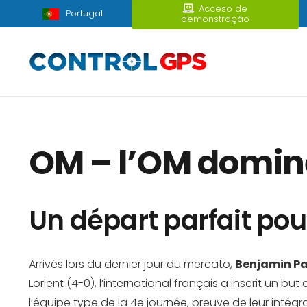
Acceso de
Portugal
demonstração
OM – l’OM domine
Un départ parfait pou
Arrivés lors du dernier jour du mercato,
Benjamin P
Lorient (4-0), l’international français a inscrit un 
l’équipe type de la 4e journée, preuve de leur intég