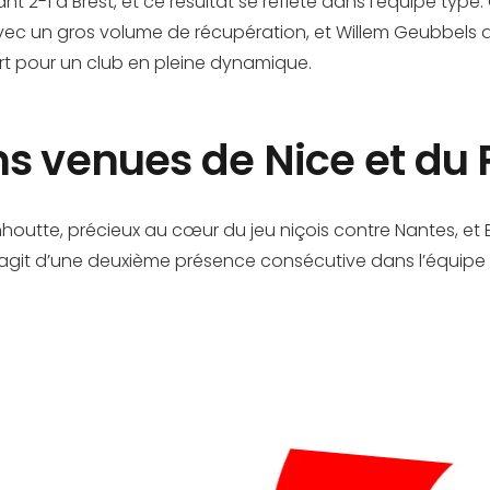
t 2-1 à Brest, et ce résultat se reflète dans l’équipe type
vec un gros volume de récupération, et Willem Geubbels a 
fort pour un club en pleine dynamique.
ns venues de Nice et du
utte, précieux au cœur du jeu niçois contre Nantes, et 
l s’agit d’une deuxième présence consécutive dans l’équi