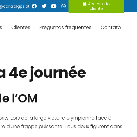
Acceso do
@controlgps.pt
cliente
s
Clientes
Preguntas frequentes
Contato
a 4e journée
de l’OM
its. Lors de la large victoire olympienne face à
score d’une frappe puissante. Tous deux figurent dans