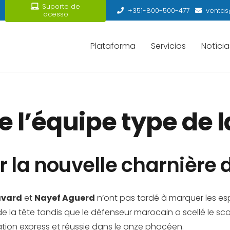
Suporte de
+351-800-500-477
ventas
acesso
Plataforma
Servicios
Notícia
 l’équipe type de l
r la nouvelle charnière 
avard
et
Nayef Aguerd
n’ont pas tardé à marquer les espr
but de la tête tandis que le défenseur marocain a scellé le 
ration express et réussie dans le onze phocéen.