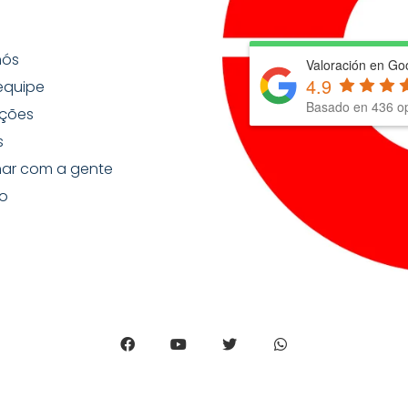
nós
Valoración en Go
4.9
equipe
Basado en
436
op
ções
s
har com a gente
o