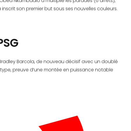
. Obed Nkambadio a multiplié les parades (6 arrêts),
inscrit son premier but sous ses nouvelles couleurs.
 PSG
Bradley Barcola, de nouveau décisif avec un doublé
pe type, preuve d’une montée en puissance notable