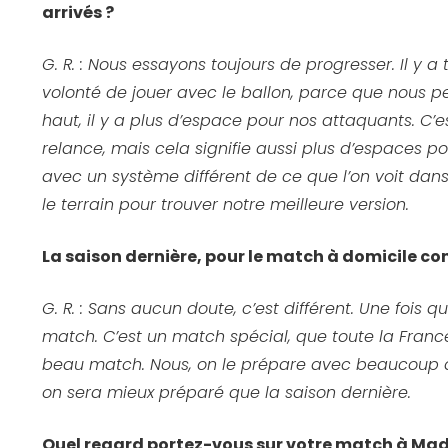
arrivés ?
G. R. : Nous essayons toujours de progresser. Il y 
volonté de jouer avec le ballon, parce que nous 
haut, il y a plus d’espace pour nos attaquants. C
relance, mais cela signifie aussi plus d’espaces p
avec un système différent de ce que l’on voit dans
le terrain pour trouver notre meilleure version.
La saison dernière, pour le match à domicile co
G. R. : Sans aucun doute, c’est différent. Une foi
match. C’est un match spécial, que toute la France
beau match. Nous, on le prépare avec beaucoup d’
on sera mieux préparé que la saison dernière.
Quel regard portez-vous sur votre match à Mad