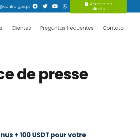
Acceso do
@controlgps.pt
cliente
s
Clientes
Preguntas frequentes
Contato
nce de presse
onus + 100 USDT pour votre