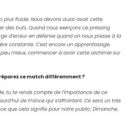
p plus fluide. Nous devons aussi avoir cette
er des buts. Quand nous exerçons ce pressing
rge d’erreur en défense quand on nous presse à la
ière constante. C’est encore un apprentissage,
un peu mieux, commencer à avoir cette alchimie sur
s préparez ce match différemment ?
ade, tu te rends compte de l’importance de ce
urd’hui de France qui s’affrontent. Ce sera un très
e que cela signifie pour notre public. Dimanche,