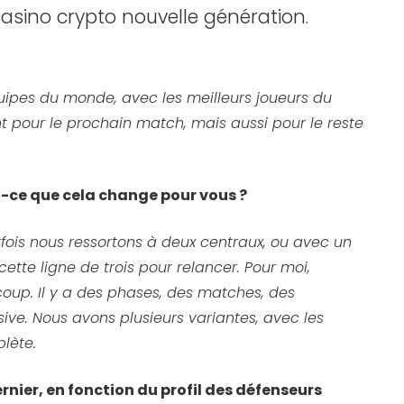
asino crypto nouvelle génération.
quipes du monde, avec les meilleurs joueurs du
 pour le prochain match, mais aussi pour le reste
st-ce que cela change pour vous ?
rfois nous ressortons à deux centraux, ou avec un
cette ligne de trois pour relancer. Pour moi,
oup. Il y a des phases, des matches, des
sive. Nous avons plusieurs variantes, avec les
plète.
dernier, en fonction du profil des défenseurs