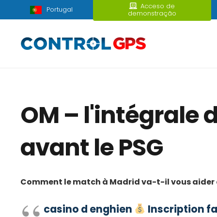
Acceso de
Portugal
demonstração
OM – l'intégrale 
avant le PSG
Comment le match à Madrid va-t-il vous aider 
casino d enghien
Inscription f