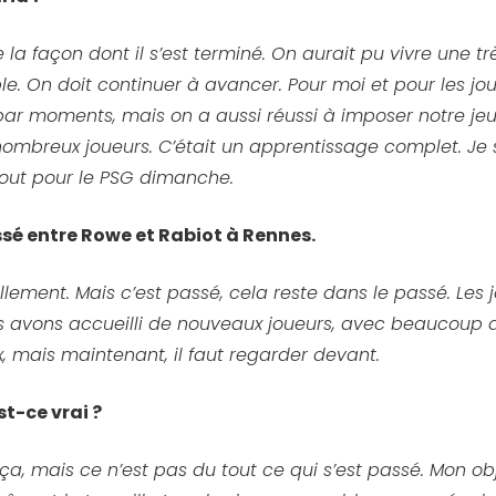
a façon dont il s’est terminé. On aurait pu vivre une très
le. On doit continuer à avancer. Pour moi et pour les jou
 par moments, mais on a aussi réussi à imposer notre je
mbreux joueurs. C’était un apprentissage complet. Je 
rtout pour le PSG dimanche.
assé entre Rowe et Rabiot à Rennes.
ellement. Mais c’est passé, cela reste dans le passé. Les
s avons accueilli de nouveaux joueurs, avec beaucoup d
x, mais maintenant, il faut regarder devant.
st-ce vrai ?
t ça, mais ce n’est pas du tout ce qui s’est passé. Mon o