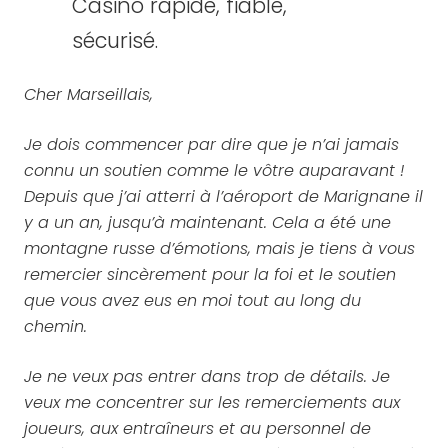
Casino rapide, fiable,
sécurisé.
Cher Marseillais,
Je dois commencer par dire que je n’ai jamais
connu un soutien comme le vôtre auparavant !
Depuis que j’ai atterri à l’aéroport de Marignane il
y a un an, jusqu’à maintenant. Cela a été une
montagne russe d’émotions, mais je tiens à vous
remercier sincèrement pour la foi et le soutien
que vous avez eus en moi tout au long du
chemin.
Je ne veux pas entrer dans trop de détails. Je
veux me concentrer sur les remerciements aux
joueurs, aux entraîneurs et au personnel de