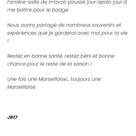
l’arrière-salle de m’avoir poussé jour après jour à
me battre pour le badge.
Nous avons partagé de nombreux souvenirs et
expériences que je garderai avec moi pour la vie
!
Restez en bonne santé, restez béni et bonne
chance pour le reste de la saison !
Une fois une Marseillaise… toujours une
Marseillaise
JR17