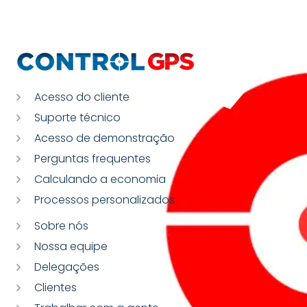
Acesso do cliente
Suporte técnico
Acesso de demonstração
Perguntas frequentes
Calculando a economia
Processos personalizados
Sobre nós
Nossa equipe
Delegações
Clientes