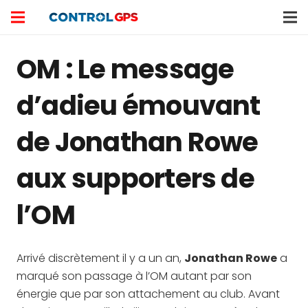
OM : Le message
d’adieu émouvant
de Jonathan Rowe
aux supporters de
l’OM
Arrivé discrètement il y a un an,
Jonathan Rowe
a
marqué son passage à l’OM autant par son
énergie que par son attachement au club. Avant