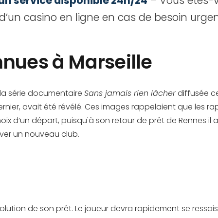
 un service disponible 24h/24
– Vous êtes-v
 d’un casino en ligne en cas de besoin urge
nnues à Marseille
 la série documentaire
Sans jamais rien lâcher
diffusée ce
nier, avait été révélé. Ces images rappelaient que les rapp
oix d’un départ, puisqu'à son retour de prêt de Rennes il 
uver un nouveau club.
ution de son prêt. Le joueur devra rapidement se ressaisir s’