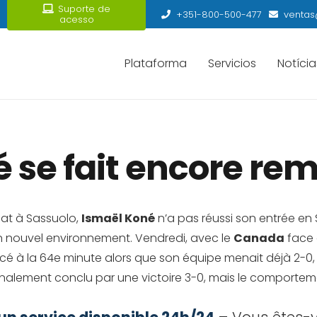
Suporte de
+351-800-500-477
ventas
acesso
Plataforma
Servicios
Notícia
 se fait encore re
hat à Sassuolo,
Ismaël Koné
n’a pas réussi son entrée en Se
 nouvel environnement. Vendredi, avec le
Canada
face 
lacé à la 64e minute alors que son équipe menait déjà 2-0
finalement conclu par une victoire 3-0, mais le comportemen