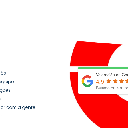
nós
Valoración en Go
4.9
equipe
Basado en
436
op
ções
s
har com a gente
o