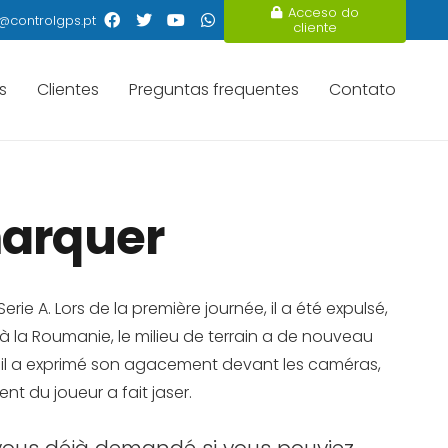
Acceso do
@controlgps.pt
cliente
s
Clientes
Preguntas frequentes
Contato
marquer
rie A. Lors de la première journée, il a été expulsé,
à la Roumanie, le milieu de terrain a de nouveau
, il a exprimé son agacement devant les caméras,
t du joueur a fait jaser.