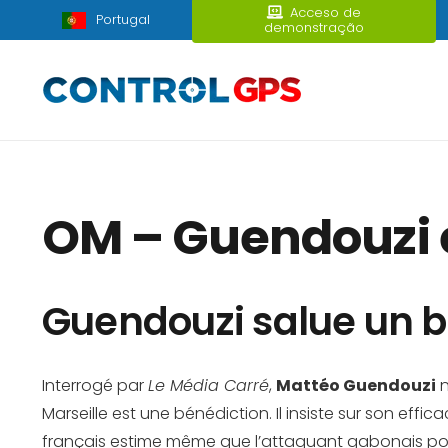
Acceso de
Portugal
demonstração
OM – Guendouzi
Guendouzi salue un 
Interrogé par
Le Média Carré
,
Mattéo Guendouzi
n
Marseille est une bénédiction. Il insiste sur son effic
français estime même que l’attaquant gabonais pourr