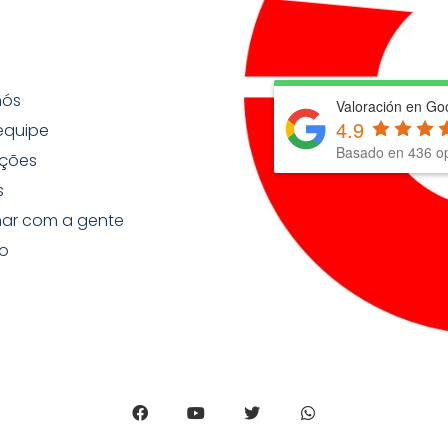
nós
Valoración en Go
4.9
equipe
Basado en
436
op
ções
s
har com a gente
o