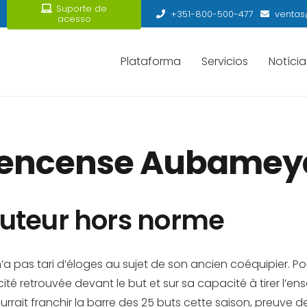
Suporte de
+351-800-500-477
ventas
acesso
Plataforma
Servicios
Notícia
 encense Aubame
buteur hors norme
’a pas tari d’éloges au sujet de son ancien coéquipier. Pour
acité retrouvée devant le but et sur sa capacité à tirer l’ens
ait franchir la barre des 25 buts cette saison, preuve de