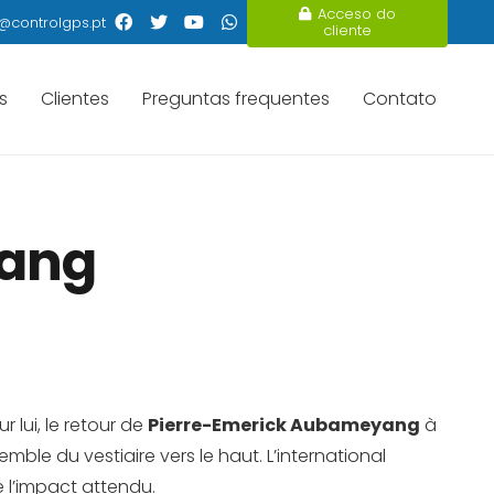
Acceso do
@controlgps.pt
cliente
s
Clientes
Preguntas frequentes
Contato
yang
 lui, le retour de
Pierre-Emerick Aubameyang
à
emble du vestiaire vers le haut. L’international
 l’impact attendu.