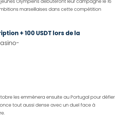
s jeunes Olympiens débuteront leur campagne le 16
mbitions marseillaises dans cette compétition
ption + 100 USDT lors de la
casino-
ctobre les emmènera ensuite au Portugal pour défier
annonce tout aussi dense avec un duel face à
re.