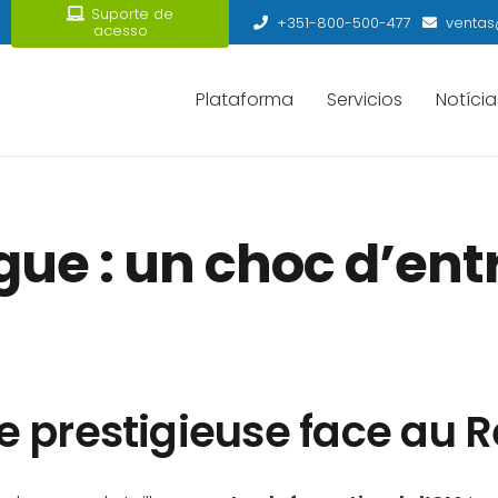
Suporte de
+351-800-500-477
ventas
acesso
Plataforma
Servicios
Notícia
ue : un choc d’entr
 prestigieuse face au R