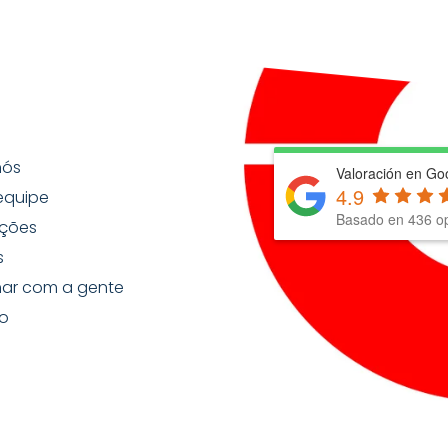
nós
Valoración en Go
4.9
equipe
Basado en
436
op
ções
s
har com a gente
o