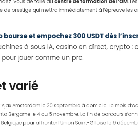
endez-vous de taille au
centre de formation de l’OM
. Le
he de prestige qui mettra immédiatement à l’épreuve les a
 bourse et empochez 300 USDT dès l’inscri
hines à sous IA, casino en direct, crypto : 
 pour jouer comme un pro.
t varié
’Ajax Amsterdam le 30 septembre à domicile. Le mois d’o
talanta Bergame le 4 ou 5 novembre. La fin de parcours s’
elgique pour affronter l’Union Saint-Gilloise le 9 décemb