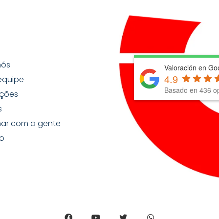
nós
Valoración en Go
4.9
equipe
Basado en
436
op
ções
s
har com a gente
o