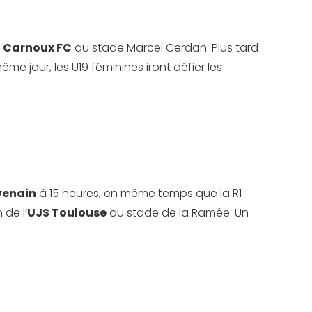
u
Carnoux FC
au stade Marcel Cerdan. Plus tard
 jour, les U19 féminines iront défier les
venain
à 15 heures, en même temps que la R1
 de l’
UJS Toulouse
au stade de la Ramée. Un