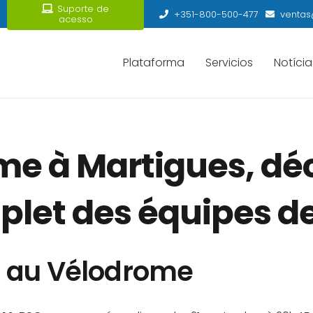
Suporte de
+351-800-500-477
ventas
acesso
Plataforma
Servicios
Notícia
e à Martigues, déc
et des équipes de
u au Vélodrome