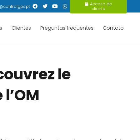
Acceso do
@controlgps.pt
cliente
s
Clientes
Preguntas frequentes
Contato
ouvrez le
 l’OM