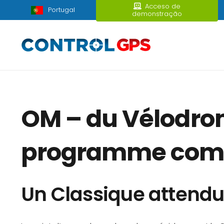
Acceso de
Portugal
demonstração
OM – du Vélodrom
programme compl
Un Classique attend