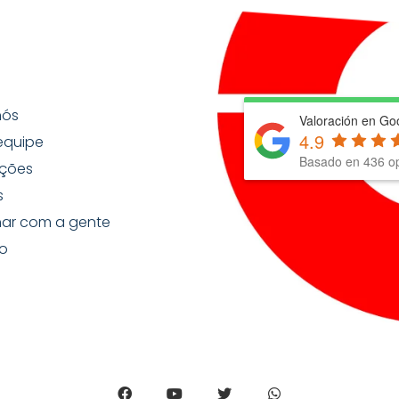
nós
Valoración en Go
4.9
equipe
Basado en
436
op
ções
s
har com a gente
o