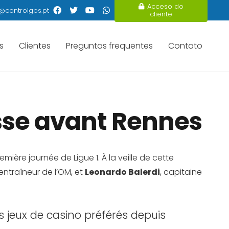
Acceso do
@controlgps.pt
cliente
s
Clientes
Preguntas frequentes
Contato
resse avant Rennes
ière journée de Ligue 1. À la veille de cette
 entraîneur de l’OM, et
Leonardo Balerdi
, capitaine
 jeux de casino préférés depuis