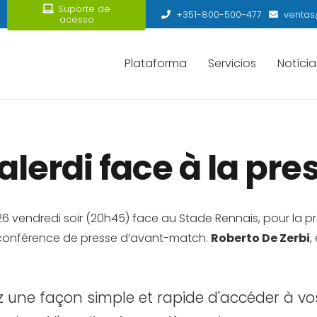
Suporte de
+351-800-500-477
ventas
acesso
Plataforma
Servicios
Notícia
Balerdi face à la p
 vendredi soir (20h45) face au Stade Rennais, pour la prem
le conférence de presse d’avant-match.
Roberto De Zerbi
,
une façon simple et rapide d'accéder à vos