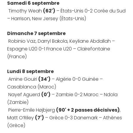
Samedi 6 septembre
Timothy Weah
(62')
– États-Unis 0-2 Corée du Sud
– Harrison, New Jersey (États-Unis)
Dimanche 7 septembre
Robinio Vaz, Darryl Bakola, Keyliane Abdallah –
Espagne U20 0-1 France U20 – Clairefontaine
(France)
Lundi 8 septembre
Amine Gouiri
(34')
– Algérie 0-0 Guinée –
Casablanca (Maroc)
Nayef Aguerd
(0')
– Zambie 0-2 Maroc – Ndola
(Zambie)
Pierre-Emile Højbjerg
(90' + 2 passes décisives)
,
Matt O’Riley
(7')
– Grèce 0-3 Danemark – Athènes
(Grèce)