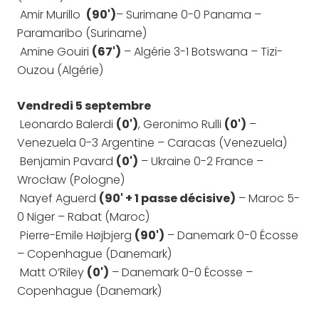
Amir Murillo
(90')
– Surimane 0-0 Panama –
Paramaribo (Suriname)
Amine Gouiri
(67')
– Algérie 3-1 Botswana – Tizi-
Ouzou (Algérie)
Vendredi 5 septembre
Leonardo Balerdi
(0')
, Geronimo Rulli
(0')
–
Venezuela 0-3 Argentine – Caracas (Venezuela)
Benjamin Pavard
(0')
– Ukraine 0-2 France –
Wrocław (Pologne)
Nayef Aguerd
(90' + 1 passe décisive)
– Maroc 5-
0 Niger – Rabat (Maroc)
Pierre-Emile Højbjerg
(90')
– Danemark 0-0 Écosse
– Copenhague (Danemark)
Matt O’Riley
(0')
– Danemark 0-0 Écosse –
Copenhague (Danemark)