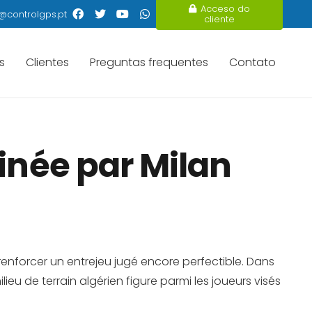
Acceso do
@controlgps.pt
cliente
s
Clientes
Preguntas frequentes
Contato
inée par Milan
 renforcer un entrejeu jugé encore perfectible. Dans
milieu de terrain algérien figure parmi les joueurs visés