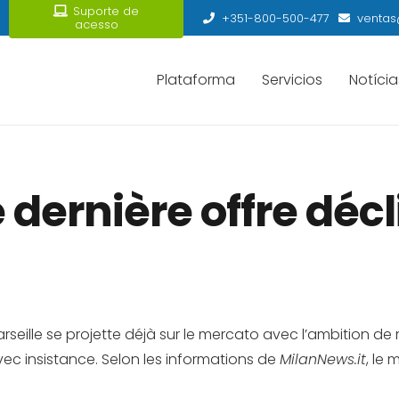
Suporte de
+351-800-500-477
ventas
acesso
Plataforma
Servicios
Notícia
dernière offre décl
rseille se projette déjà sur le mercato avec l’ambition de
vec insistance. Selon les informations de
MilanNews.it
, le 