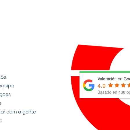
nós
Valoración en Go
4.9
equipe
Basado en
436
op
ções
s
har com a gente
o