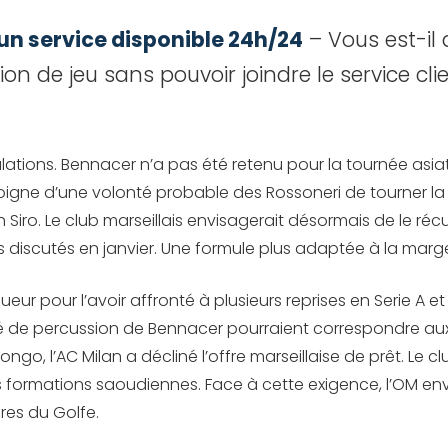
 un service disponible 24h/24
– Vous est-il 
on de jeu sans pouvoir joindre le service cl
culations. Bennacer n’a pas été retenu pour la tournée asi
oigne d’une volonté probable des Rossoneri de tourner la 
an Siro. Le club marseillais envisagerait désormais de le r
ros discutés en janvier. Une formule plus adaptée à la ma
eur pour l’avoir affronté à plusieurs reprises en Serie A et
ité de percussion de Bennacer pourraient correspondre aux
e Longo, l’AC Milan a décliné l’offre marseillaise de prêt. 
urs formations saoudiennes. Face à cette exigence, l’OM env
ères du Golfe.