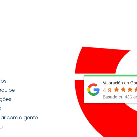
nós
Valoración en Go
4.9
equipe
Basado en
436
op
ções
s
har com a gente
o