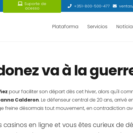
Suporte de
+351-800-500-477
ventas
acesso
Plataforma
Servicios
Notícia
onez va à la guerre
ñez
pour faciliter son départ dès cet hiver, alors qu'il c
anna Calderon
. Le défenseur central de 20 ans, arrivé 
lge freine désormais tout mouvement, en contradiction ave
 casinos en ligne et vous êtes curieux de d