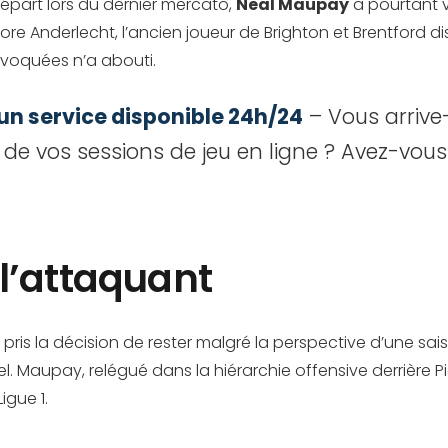
épart lors du dernier mercato,
Neal Maupay
a pourtant vu
re Anderlecht, l’ancien joueur de Brighton et Brentford di
évoquées n’a abouti.
 un service disponible 24h/24
– Vous arrive
de vos sessions de jeu en ligne ? Avez-vous
l’attaquant
 pris la décision de rester malgré la perspective d’une sai
el. Maupay, relégué dans la hiérarchie offensive derrière 
igue 1.