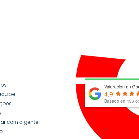
nós
Valoración en Go
4.9
equipe
Basado en
436
op
ções
s
har com a gente
o