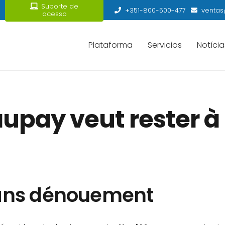
Suporte de
+351-800-500-477
ventas
acesso
Plataforma
Servicios
Notícia
pay veut rester à 
sans dénouement