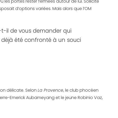
 les portes rester fermées autour de lui. Sollicité
sposait d’options variées. Mais alors que l’OM
-t-il de vous demander qui
 déjà été confronté à un souci
son délicate. Selon
La Provence
, le club phocéen
Pierre-Emerick Aubameyang et le jeune Robinio Vaz,