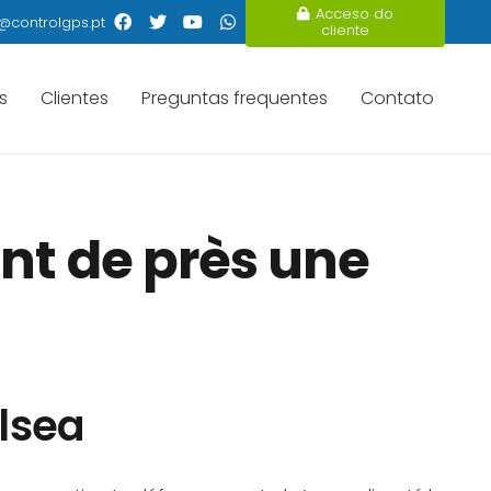
Acceso do
@controlgps.pt
cliente
s
Clientes
Preguntas frequentes
Contato
ent de près une
lsea