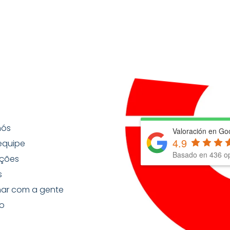
nós
Valoración en Go
4.9
equipe
Basado en
436
op
ções
s
har com a gente
o