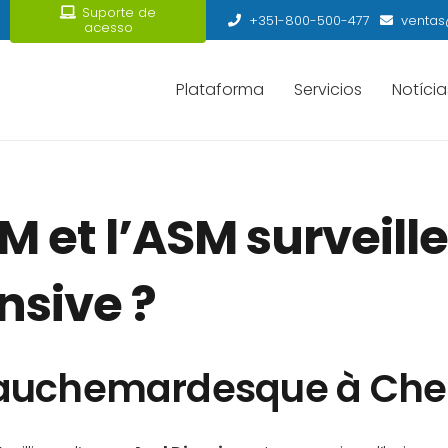
Suporte de
+351-800-500-477
ventas
acesso
Plataforma
Servicios
Notícia
 et l’ASM surveill
nsive ?
cauchemardesque à Che