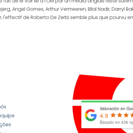
t le fait de le voir lié à l'OM par un média anglais reste sû
jerg, Angel Gomes, Arthur Vermeeren, Bilal Nadir, Darryl Ba
, l'effectif de Roberto De Zerbi semble plus que pourvu en
nós
Valoración en Go
4.9
equipe
Basado en
436
op
ções