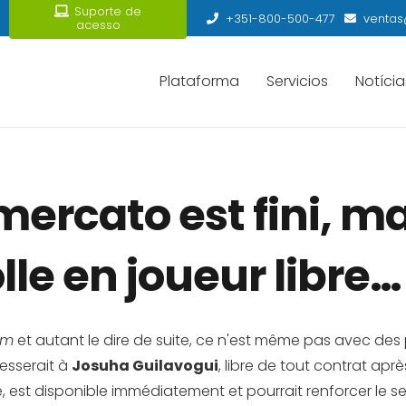
Suporte de
+351-800-500-477
ventas
acesso
Plataforma
Servicios
Notícia
ercato est fini, m
le en joueur libre…
om
et autant le dire de suite, ce n'est même pas avec des p
resserait à
Josuha Guilavogui
, libre de tout contrat apr
 est disponible immédiatement et pourrait renforcer le sec