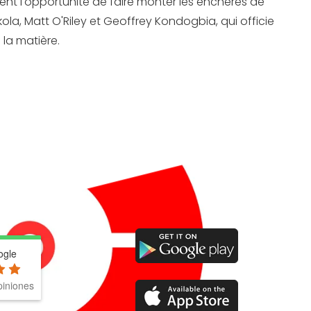
rement l'opportunité de faire monter les enchères de
kola, Matt O'Riley et Geoffrey Kondogbia, qui officie
 la matière.
ogle
iniones