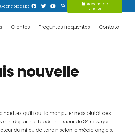
Acceso do
@controlgps.pt
cliente
s
Clientes
Preguntas frequentes
Contato
ais nouvelle
incettes qu'il faut la manipuler mais plutôt des
ès son départ de Leeds. Le joueur de 34 ans, qui
teur du milieu de terrain selon le média anglais.