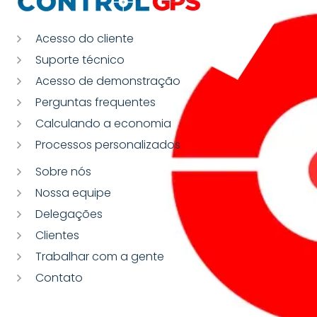
Acesso do cliente
Suporte técnico
Acesso de demonstração
Perguntas frequentes
Calculando a economia
Processos personalizados
Sobre nós
Nossa equipe
Delegações
Clientes
Trabalhar com a gente
Contato