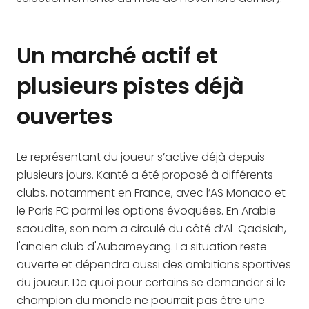
Un marché actif et
plusieurs pistes déjà
ouvertes
Le représentant du joueur s’active déjà depuis
plusieurs jours. Kanté a été proposé à différents
clubs, notamment en France, avec l’AS Monaco et
le Paris FC parmi les options évoquées. En Arabie
saoudite, son nom a circulé du côté d’Al-Qadsiah,
l'ancien club d'Aubameyang. La situation reste
ouverte et dépendra aussi des ambitions sportives
du joueur. De quoi pour certains se demander si le
champion du monde ne pourrait pas être une