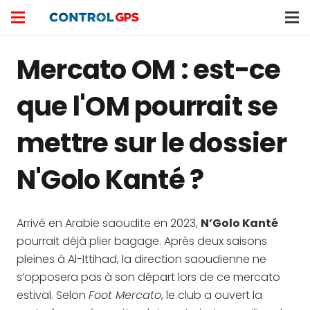
Mercato OM : est-ce
que l'OM pourrait se
mettre sur le dossier
N'Golo Kanté ?
Arrivé en Arabie saoudite en 2023,
N’Golo Kanté
pourrait déjà plier bagage. Après deux saisons
pleines à Al-Ittihad, la direction saoudienne ne
s’opposera pas à son départ lors de ce mercato
estival. Selon
Foot Mercato
, le club a ouvert la