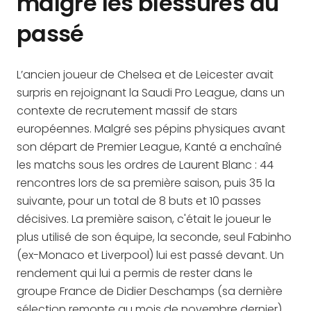
malgré les blessures du
passé
L’ancien joueur de Chelsea et de Leicester avait
surpris en rejoignant la Saudi Pro League, dans un
contexte de recrutement massif de stars
européennes. Malgré ses pépins physiques avant
son départ de Premier League, Kanté a enchaîné
les matchs sous les ordres de Laurent Blanc : 44
rencontres lors de sa première saison, puis 35 la
suivante, pour un total de 8 buts et 10 passes
décisives. La première saison, c'était le joueur le
plus utilisé de son équipe, la seconde, seul Fabinho
(ex-Monaco et Liverpool) lui est passé devant. Un
rendement qui lui a permis de rester dans le
groupe France de Didier Deschamps (sa dernière
sélection remonte au mois de novembre dernier).