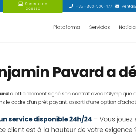
Suporte de
+351-800-500-477
ventas
acesso
Plataforma
Servicios
Notícia
jamin Pavard a déj
ard
a officiellement signé son contrat avec l’Olympique
ans le cadre d’un prêt payant, assorti d’une option d’acha
 un service disponible 24h/24
– Vous jouez 
e client est à la hauteur de votre exigence