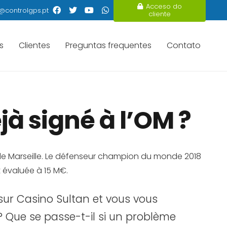
Acceso do
@controlgps.pt
cliente
s
Clientes
Preguntas frequentes
Contato
à signé à l’OM ?
 de Marseille. Le défenseur champion du monde 2018
t évaluée à 15 M€.
sur Casino Sultan et vous vous
 ? Que se passe-t-il si un problème