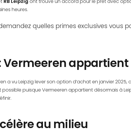
t
RB Leipzig
ont trouvé un accord pour le prêt avec opti
ines heures.
emandez quelles primes exclusives vous po
: Vermeeren appartient 
en a vu Leipzig lever son option d’achat en janvier 2025, c
it possible puisque Vermeeren appartient désormais à Leip
finir.
célère au milieu