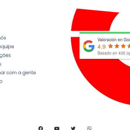
nós
Valoración en Go
4.9
equipe
Basado en
436
op
ções
s
har com a gente
o