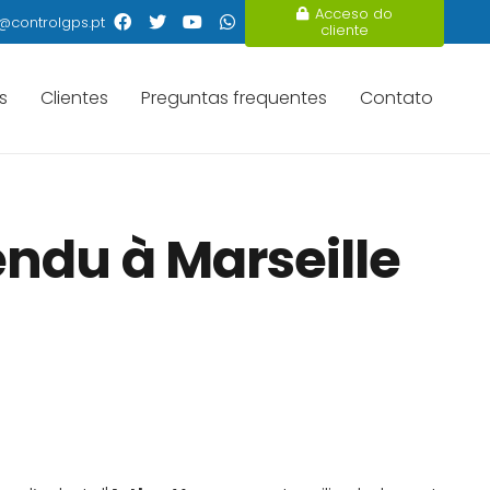
Acceso do
@controlgps.pt
cliente
s
Clientes
Preguntas frequentes
Contato
ndu à Marseille