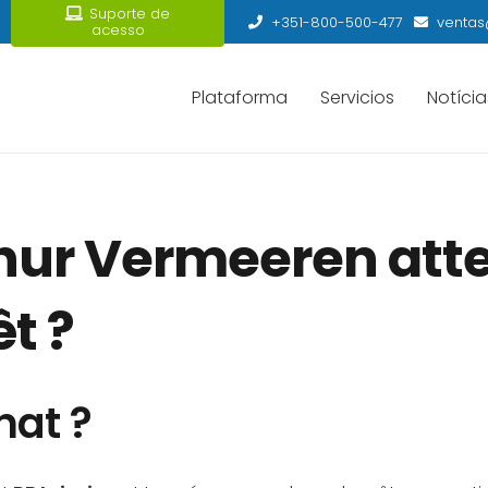
Suporte de
+351-800-500-477
ventas
acesso
Plataforma
Servicios
Notícia
hur Vermeeren atte
t ?
hat ?