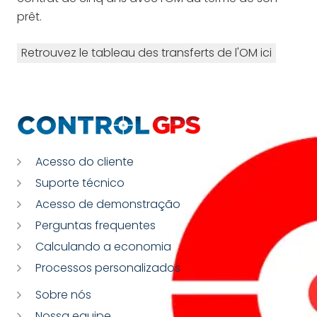
prêt.
Retrouvez le tableau des transferts de l'OM ici
Acesso do cliente
Suporte técnico
Acesso de demonstração
Perguntas frequentes
Calculando a economia
Processos personalizados
Sobre nós
Nossa equipe