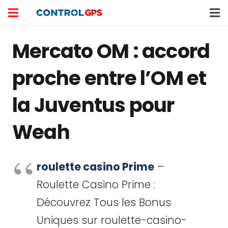
Mercato OM : accord
proche entre l’OM et
la Juventus pour
Weah
roulette casino Prime
–
Roulette Casino Prime :
Découvrez Tous les Bonus
Uniques sur roulette-casino-