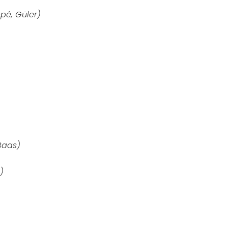
pé, Güler)
 Baas)
)