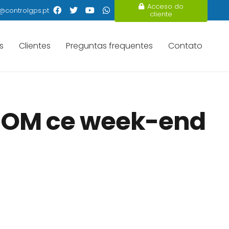
Acceso do
@controlgps.pt
cliente
s
Clientes
Preguntas frequentes
Contato
 l’OM ce week-end