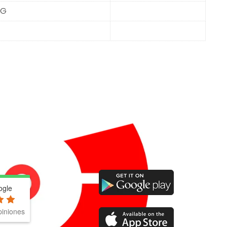
SG
ogle
iniones