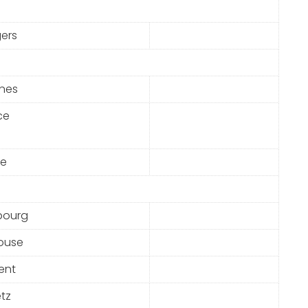
ers
nes
ce
le
bourg
ouse
ient
tz