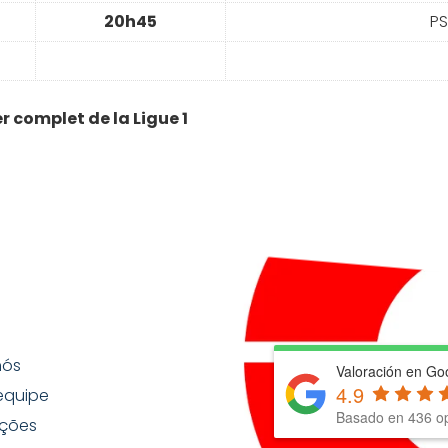
20h45
P
r complet de la Ligue 1
nós
Valoración en Go
4.9
equipe
Basado en
436
op
ções