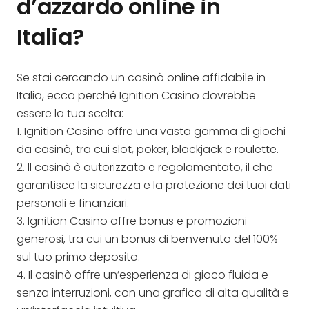
d’azzardo online in
Italia?
Se stai cercando un casinò online affidabile in
Italia, ecco perché Ignition Casino dovrebbe
essere la tua scelta:
1. Ignition Casino offre una vasta gamma di giochi
da casinò, tra cui slot, poker, blackjack e roulette.
2. Il casinò è autorizzato e regolamentato, il che
garantisce la sicurezza e la protezione dei tuoi dati
personali e finanziari.
3. Ignition Casino offre bonus e promozioni
generosi, tra cui un bonus di benvenuto del 100%
sul tuo primo deposito.
4. Il casinò offre un’esperienza di gioco fluida e
senza interruzioni, con una grafica di alta qualità e