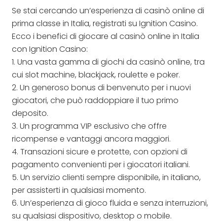
Se stai cercando un’esperienza di casinò online di
prima classe in Italia, registrati su Ignition Casino.
Ecco i benefici di giocare al casinò online in Italia
con Ignition Casino:
1. Una vasta gamma di giochi da casinò online, tra
cui slot machine, blackjack, roulette e poker.
2. Un generoso bonus di benvenuto per i nuovi
giocatori, che può raddoppiare il tuo primo
deposito.
3. Un programma VIP esclusivo che offre
ricompense e vantaggi ancora maggiori.
4. Transazioni sicure e protette, con opzioni di
pagamento convenienti per i giocatori italiani.
5. Un servizio clienti sempre disponibile, in italiano,
per assisterti in qualsiasi momento.
6. Un’esperienza di gioco fluida e senza interruzioni,
su qualsiasi dispositivo, desktop o mobile.