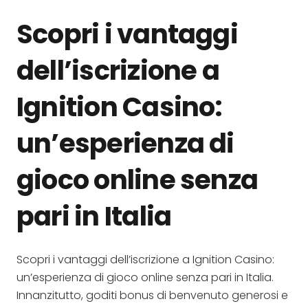
Scopri i vantaggi
dell’iscrizione a
Ignition Casino:
un’esperienza di
gioco online senza
pari in Italia
Scopri i vantaggi dell’iscrizione a Ignition Casino:
un’esperienza di gioco online senza pari in Italia.
Innanzitutto, goditi bonus di benvenuto generosi e