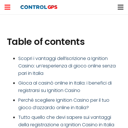
Table of contents
Scopri i vantaggi dell’iscrizione a Ignition
Casino: un’esperienza di gioco online senza
pari in Italia
Gioca al casinò online in Italia: i benefici di
registrarsi su Ignition Casino
Perché scegliere Ignition Casino per il tuo
gioco d’azzardo online in Italia?
Tutto quello che devi sapere sui vantaggi
della registrazione a Ignition Casino in Italia