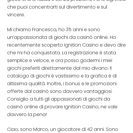
che puoi concentrarti sul divertimento e sul
vincere.
Mi chiamo Francesca, ho 35 anni e sono
un’appassionata di giochi da casinò online. Ho
recentemente scoperto Ignition Casino e devo dire
che mi ha conquistata. La registrazione è stata
semplice e veloce, e ora posso godermi i miei
giochi preferiti direttamente dal mio divano. Il
catalogo di giochi è vastissimo e la grafica è di
altissima qualità. Inoltre, i bonus e le promozioni
offerte dal casinò sono davvero vantaggiosi.
Consiglio a tutti gli appassionati di giochi da
casinò online di provare Ignition Casino, ne vale
davvero la pena!
Ciao, sono Marco, un giocatore di 42 anni. Sono