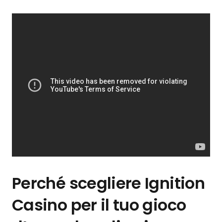
Perché scegliere Ignition
Casino per il tuo gioco