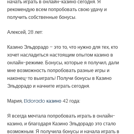
начать играть в онлайн-казино сегодня. Я
рекомендую всем попробовать свою удачу и
получить собственные бонусы.
Алексей, 28 лет:
Казино Эльдорадо – это то, что нужно для тех, кто
хочет насладиться настоящим опытом казино в
онлайн-режиме. Бонусы, которые я получил, дали
мне возможность попробовать разные игры и
наконец-то выиграть! Получи бонусы в Казино
Эльдорадо и начните играть сегодня.
Мария,
Eldorado казино
42 года:
Я всегда мечтала попробовать играть в онлайн-
казино, и благодаря Казино Эльдорадо это стало
возможным. Я получила бонусы и начала играть в