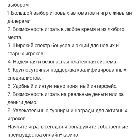
выбором:
1. Большой выбор игровых автоматов и игр с живыми
дилерами.
2. Возможность играть в любое время и из любого
места.
3. Широкий спектр бонусов и акций для новых и
старых игроков.
4. Надежная и безопасная платежная система.
5. Круглосуточная поддержка квалифицированных
специалистов.
6. Удобный и интуитивно понятный интерфейс.
7. Возможность играть на реальные деньги или за
деньги демо.
8. Увлекательные турниры и награды для активных
игроков.
Начните играть сегодня и обнаружите собственные
преимущества онлайн-казино!