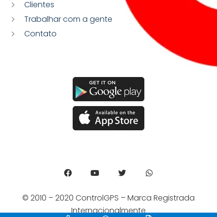
Clientes
Trabalhar com a gente
Contato
© 2010 – 2020 ControlGPS – Marca Registrada
Internacionalmente