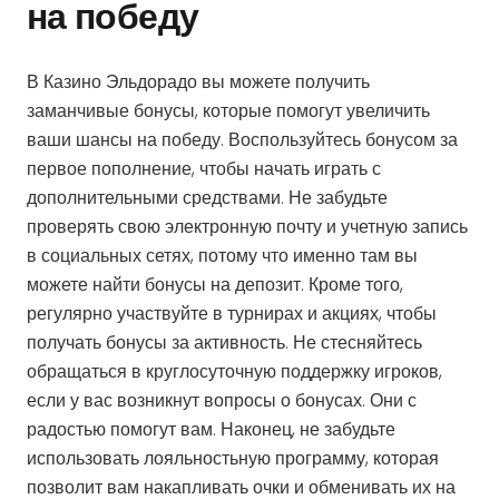
на победу
В Казино Эльдорадо вы можете получить
заманчивые бонусы, которые помогут увеличить
ваши шансы на победу. Воспользуйтесь бонусом за
первое пополнение, чтобы начать играть с
дополнительными средствами. Не забудьте
проверять свою электронную почту и учетную запись
в социальных сетях, потому что именно там вы
можете найти бонусы на депозит. Кроме того,
регулярно участвуйте в турнирах и акциях, чтобы
получать бонусы за активность. Не стесняйтесь
обращаться в круглосуточную поддержку игроков,
если у вас возникнут вопросы о бонусах. Они с
радостью помогут вам. Наконец, не забудьте
использовать лояльностьную программу, которая
позволит вам накапливать очки и обменивать их на