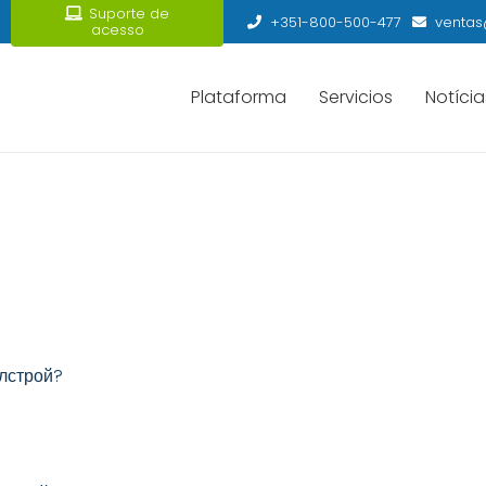
Suporte de
+351-800-500-477
ventas
acesso
Plataforma
Servicios
Notícia
елстрой?