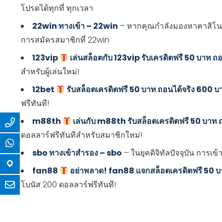
โปรดได้ทุกที่ ทุกเวลา
22win ทางเข้า – 22win
– หากคุณกำลังมองหาคาสิโนออน
การสมัครสมาชิกที่ 22win
123vip
เล่นสล็อตกับ 123vip รับเครดิตฟรี 50 บาท ถ
สำหรับผู้เล่นใหม่!
12bet
รับสล็อตเครดิตฟรี 50 บาท ถอนได้จริง 600 บาท
ฟรีทันที!
m88th
เล่นกับ m88th รับสล็อตเครดิตฟรี 50 บาท
ดอลลาร์ฟรีทันทีสำหรับสมาชิกใหม่!
sbo ทางเข้าสํารอง – sbo
– ในยุคดิจิทัลปัจจุบัน การเข
fan88
อย่าพลาด! fan88 แจกสล็อตเครดิตฟรี 50 บา
โบนัส 200 ดอลลาร์ฟรีทันที!