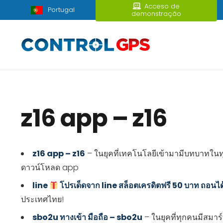
Acceso de
Portugal
demonstração
z16 app – z16
z16 app – z16
– ในยุคที่เทคโนโลยีเข้ามามีบทบาทในทุก
ดาวน์โหลด app
line
โปรเด็ดจาก line สล็อตเครดิตฟรี 50 บาท ถอนได้
ประเทศไทย!
sbo2u ทางเข้า มือถือ – sbo2u
– ในยุคที่ทุกคนมีสมาร์