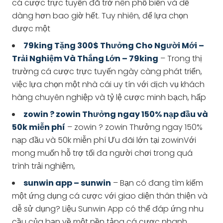
cá cược trực tuyến đã trở nên phổ biến và dễ
dàng hơn bao giờ hết. Tuy nhiên, để lựa chọn
được một
79king Tặng 300$ Thưởng Cho Người Mới –
Trải Nghiệm Và Thắng Lớn – 79king
– Trong thị
trường cá cược trực tuyến ngày càng phát triển,
việc lựa chọn một nhà cái uy tín với dịch vụ khách
hàng chuyên nghiệp và tỷ lệ cược minh bạch, hấp
zowin ? zowin Thưởng ngay 150% nạp đầu và
50k miễn phí
– zowin ? zowin Thưởng ngay 150%
nạp đầu và 50k miễn phí Ưu đãi lớn tại zowinVới
mong muốn hỗ trợ tối đa người chơi trong quá
trình trải nghiệm,
sunwin app – sunwin
– Bạn có đang tìm kiếm
một ứng dụng cá cược với giao diện thân thiện và
dễ sử dụng? Liệu Sunwin App có thể đáp ứng nhu
cầu của bạn về một nền tảng cá cược nhanh