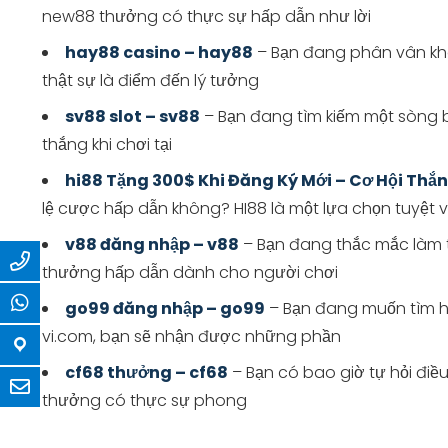
new88 thưởng có thực sự hấp dẫn như lời
hay88 casino – hay88
– Bạn đang phân vân khôn
thật sự là điểm đến lý tưởng
sv88 slot – sv88
– Bạn đang tìm kiếm một sòng bạ
thắng khi chơi tại
hi88 Tặng 300$ Khi Đăng Ký Mới – Cơ Hội Thắ
lệ cược hấp dẫn không? HI88 là một lựa chọn tuyệt v
v88 đăng nhập – v88
– Bạn đang thắc mắc làm t
thưởng hấp dẫn dành cho người chơi
go99 đăng nhập – go99
– Bạn đang muốn tìm h
vi.com, bạn sẽ nhận được những phần
cf68 thưởng – cf68
– Bạn có bao giờ tự hỏi điề
thưởng có thực sự phong