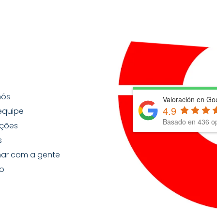
nós
Valoración en Go
4.9
equipe
Basado en
436
op
ções
s
har com a gente
o