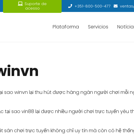
Suporte de
+351-800-500-477
ventas
acesso
Plataforma
Servicios
Notícia
winvn
tại sao winvn lại thu hút được hàng ngàn người chơi mỗi
 tại sao vin88 lại được nhiều người chơi trực tuyến yêu 
t sân chơi trực tuyến không chỉ uy tín mà còn có hệ th