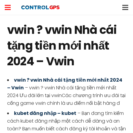
vwin ? vwin Nhà cái
tặng tiền mới nhất
2024 – Vwin
vwin ? vwin Nhà cái tặng tiền mới nhất 2024
– Vwin
– vwin ? vwin Nhà cái tặng tiền mới nhất
2024 Ưu đãi lớn tại vwinCác chương trình ưu đãi tại
cổng game vwin chính là ưu điểm nổi bật hàng đ
kubet đăng nhập – kubet
– Bạn đang tìm kiếm
cách kubet đăng nhập một cách dễ dàng và an
toàn? Bạn muốn biết cách đăng ký tài khoản và tận