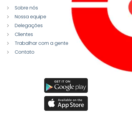
Sobre nós
Nossa equipe
Delegações
Clientes
Trabalhar com a gente
Contato