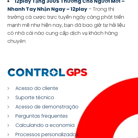
12play Tặng 300$ Thưởng Cho Người Mới –
Nhanh Tay Nhận Ngay – 12play
– Trong thị
trường cá cược trực tuyến ngày càng phát triển
mạnh mẽ như hiện nay, bạn đã bao giờ tự hỏi liệu
có nhà cái nào cung cấp dịch vụ khách hàng
chuyên
Acesso do cliente
Suporte técnico
Acesso de demonstração
Perguntas frequentes
Calculando a economia
Processos personalizados