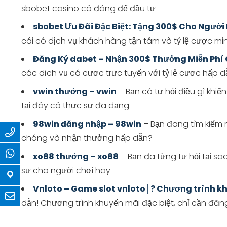
sbobet casino có đáng để đầu tư
sbobet Ưu Đãi Đặc Biệt: Tặng 300$ Cho Người
cái có dịch vụ khách hàng tận tâm và tỷ lệ cược min
Đăng Ký dabet – Nhận 300$ Thưởng Miễn Phí 
các dịch vụ cá cược trực tuyến với tỷ lệ cược hấp
vwin thưởng – vwin
– Bạn có tự hỏi điều gì khi
tại đây có thực sự đa dạng
98win đăng nhập – 98win
– Bạn đang tìm kiếm 
chóng và nhận thưởng hấp dẫn?
xo88 thưởng – xo88
– Bạn đã từng tự hỏi tại sa
sự cho người chơi hay
Vnloto – Game slot vnloto│? Chương trình kh
dẫn! Chương trình khuyến mãi đặc biệt, chỉ cần đăn