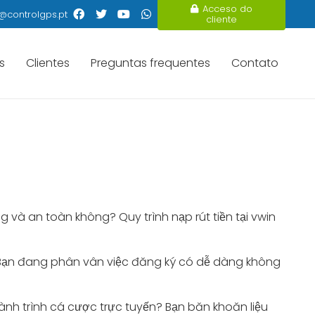
Acceso do
@controlgps.pt
cliente
s
Clientes
Preguntas frequentes
Contato
 và an toàn không? Quy trình nạp rút tiền tại vwin
Bạn đang phân vân việc đăng ký có dễ dàng không
ành trình cá cược trực tuyến? Bạn băn khoăn liệu