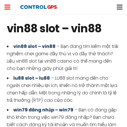
vin88 slot – vin88
vin88 slot – vin88
– Bạn đang tìm kiếm một trải
nghiệm chơi game đầy thú vị và đầy thử thách?
Liệu vin88 slot tại vin88 casino có thể mang đến
cho bạn những giây phút giải trí
lu88 slot – lu88
– LU88 slot mang đến cho
người chơi nhiều lợi ích, khiến nó trở thành một lựa
chọn hấp dẫn. Một trong những lý do chính là tỷ lệ
trả thưởng (RTP) cao của các
win79 đăng nhập – win79
– Bạn có đang gặp
khó khăn trong việc win79 đăng nhập? Bạn chưa
biết cách đăng ký tài khoản và muốn tìm hiểu làm