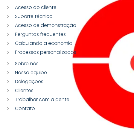
Acesso do cliente
Suporte técnico
Acesso de demonstração
Perguntas frequentes
Calculando a economia
Processos personalizados
Sobre nós
Nossa equipe
Delegações
Clientes
Trabalhar com a gente
Contato