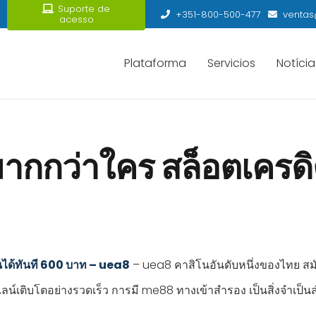
Suporte de
+351-800-500-477
ventas
acesso
Plataforma
Servicios
Notícia
ากกว่าใคร สล็อตเครดิต
นได้ทันที 600 บาท – uea8
– uea8 คาสิโนอันดับหนึ่งของไทย สมัค
น์เติบโตอย่างรวดเร็ว การมี me88 ทางเข้าสํารอง เป็นสิ่งจำเป็นสำ