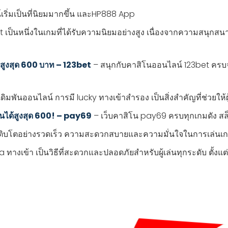
เริ่มเป็นที่นิยมมากขึ้น และHP888 App
t เป็นหนึ่งในเกมที่ได้รับความนิยมอย่างสูง เนื่องจากความส
้สูงสุด 600 บาท – 123bet
– สนุกกับคาสิโนออนไลน์ 123bet ครบจบ
รเดิมพันออนไลน์ การมี lucky ทางเข้าสํารอง เป็นสิ่งสำคัญที่ช่วย
อนได้สูงสุด 600! – pay69
– เว็บคาสิโน pay69 ครบทุกเกมดัง สล็
ิบโตอย่างรวดเร็ว ความสะดวกสบายและความมั่นใจในการเล่นเกมเป็
างเข้า เป็นวิธีที่สะดวกและปลอดภัยสำหรับผู้เล่นทุกระดับ ตั้งแต่ผู