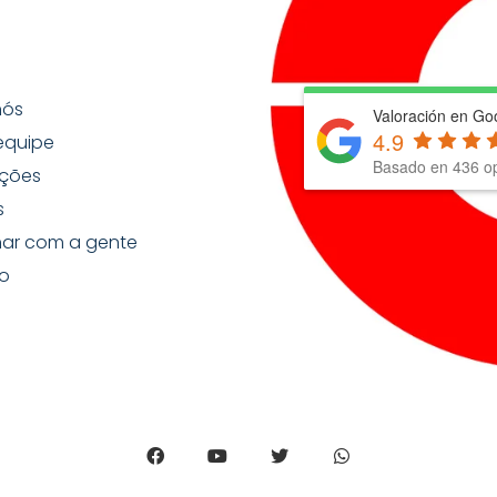
nós
Valoración en Go
4.9
equipe
Basado en
436
op
ções
s
har com a gente
o