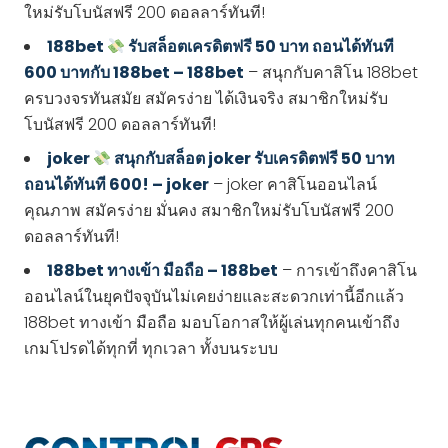
ใหม่รับโบนัสฟรี 200 ดอลลาร์ทันที!
188bet
รับสล็อตเครดิตฟรี 50 บาท ถอนได้ทันที
600 บาทกับ 188bet – 188bet
– สนุกกับคาสิโน 188bet
ครบวงจรทันสมัย สมัครง่าย ได้เงินจริง สมาชิกใหม่รับ
โบนัสฟรี 200 ดอลลาร์ทันที!
joker
สนุกกับสล็อต joker รับเครดิตฟรี 50 บาท
ถอนได้ทันที 600! – joker
– joker คาสิโนออนไลน์
คุณภาพ สมัครง่าย มั่นคง สมาชิกใหม่รับโบนัสฟรี 200
ดอลลาร์ทันที!
188bet ทางเข้า มือถือ – 188bet
– การเข้าถึงคาสิโน
ออนไลน์ในยุคปัจจุบันไม่เคยง่ายและสะดวกเท่านี้อีกแล้ว
188bet ทางเข้า มือถือ มอบโอกาสให้ผู้เล่นทุกคนเข้าถึง
เกมโปรดได้ทุกที่ ทุกเวลา ทั้งบนระบบ