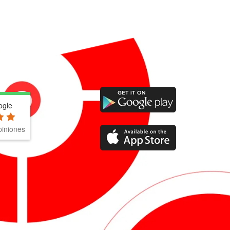
ogle
iniones