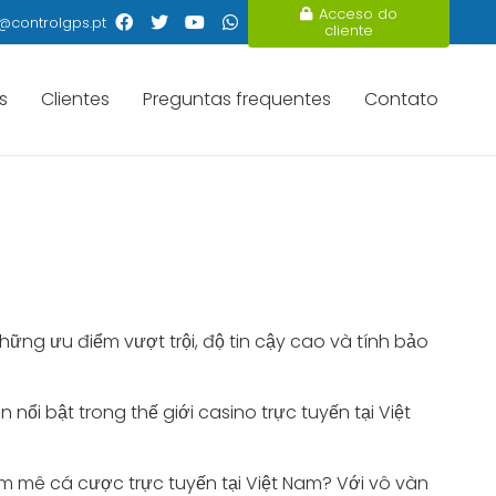
Acceso do
@controlgps.pt
cliente
s
Clientes
Preguntas frequentes
Contato
hững ưu điểm vượt trội, độ tin cậy cao và tính bảo
 nổi bật trong thế giới casino trực tuyến tại Việt
am mê cá cược trực tuyến tại Việt Nam? Với vô vàn