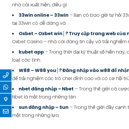
nhà cái xuất hiện, điều gì
33win online – 33win
– Bạn có bao giờ tự hỏi 33
tại 33win có dễ dàng và
Oxbet – Oxbet win│? Truy cập trang web của 
Oxbet Casino – nhà cái đáng tin cậy và trải nghiệm
kubet app
– Trong thời đại kỹ thuật số hiện nay
loạt các tính
W88 – W88 you│? Đăng nhập vào w88 để nhận
để trải nghiệm các trò chơi đỉnh cao và có cơ hội t
nbet đăng nhập – Nbet
– Trong thế giới cá cược
Nbet là một trong những tên
sun đăng nhập – Sun
– Trong thế giới đầy cạnh t
một trong những lựa