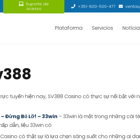
Suporte de
+351-800-500-477
ventas
acesso
Plataforma
Servicios
Notícia
v388
rực tuyến hiện nay, SV388 Casino có thực sự nổi bật với n
– Đừng Bỏ Lỡ! – 33win
– 33win là một trong những cái tên
hấp dẫn, liệu 33win có
N Casino có thật sự là lựa chọn sáng suốt cho những ai đ