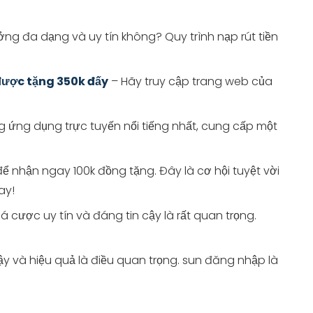
ởng đa dạng và uy tín không? Quy trình nạp rút tiền
được tặng 350k đấy
– Hãy truy cập trang web của
ng ứng dụng trực tuyến nổi tiếng nhất, cung cấp một
nhận ngay 100k đồng tặng. Đây là cơ hội tuyệt vời
ay!
á cược uy tín và đáng tin cậy là rất quan trọng.
cậy và hiệu quả là điều quan trọng. sun đăng nhập là